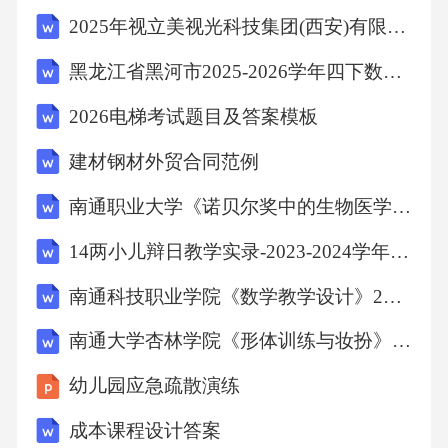
A:行业技术创新的体系和变化B:国家对技术进
2025年视立美视光科技集团(西安)有限公司招聘笔试历年难易错考点试卷带答案解析
步鼓励和保护政策C:企业技术进步或者创新战
黑龙江省黑河市2025-2026学年四下数学期中达标检测试题（含答案解析）
略D:行业技术进步的整体水平和变化趋势
2026电梯考试题目及答案模板
答案:国家对技术进步鼓励和保护政策企业宏观
建材钢材外贸合同范例
环境中的社会文化因素一般是指特定历史时期
南通职业大学《诺贝尔奖中的生物医学》2023-2024学年第一学期期末试卷
社会发展的一般状况，包括人们的（）。
14两小儿辩日教学实录-2023-2024学年六年级下册语文统编版
A:文化水平B:社会风气C:文化传统D:区域分布
南通科技职业学院《数学教学设计》2023-2024学年第一学期期末试卷
答案:文化传统企业宏观环境中的经济因素主要
南通大学杏林学院《形体训练与妆扮》2023-2024学年第一学期期末试卷
是下列哪个因素（）。
幼儿园应急疏散演练
成本课程设计答案
A:经济计划B:社会结构C:文化观念D:政策法规