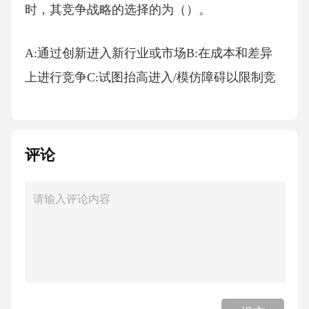
时，其竞争战略的选择的为（）。
A:通过创新进入新行业或市场B:在成本和差异
上进行竞争C:试图抬高进入/模仿障碍以限制竞
争者D:建立寡头竞争合作以挤垮小企业
答案:在成本和差异上进行竞争下列因素是构成
评论
行业进入障碍的主要因素，包括（）。
A:供应商转换顾客的成本B:外部资本投入C:市场
差异D:规模经济
答案:规模经济值得企业管理者特别关注的市场
结构性因素，包括（）。