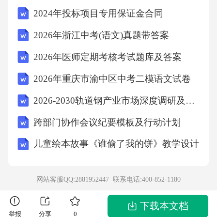
2024年投标项目专用保证金合同
答案:经济计划以下属于宏观环境分析的是
2026年浙江中考(语文)真题带答案
（）。
2026年医师定期考核考试题库及答案
A:行业B:竞争环境C:政治与法律D:需求分析
2026年重庆市渝中区中考二模语文试卷
2026-2030轨道钢产业市场深度调研及发展趋势与投资前景研究报告
答案:政治与法律下列内容哪个属于宏观环境分
析范围的（）。
跨部门协作会议纪要模板及行动计划
儿童绘本故事《谁偷了我的饼》教学设计
A:企业战略群B:竞争对手C:经济运行状况D:企业
战略
网站客服QQ:2881952447 联系电话:
400-852-1180
答案:经济运行状况下列因素中不是外部环境分
下载本文档
举报
分享
0
析内容的是（）。