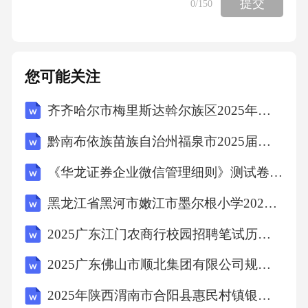
提交
0
/150
A:市场集中度B:行业供需关系C:竞争关系D:目标
市场
您可能关注
答案:市场集中度企业宏观环境中的人口环境主
齐齐哈尔市梅里斯达斡尔族区2025年数学三年级第二学期期中达标测试试题（含答案）
要是指一个国家或者地区的人口数量和社会学
黔南布依族苗族自治州福泉市2025届三下数学期末检测试题含答案解析
特点，包括（）。
《华龙证券企业微信管理细则》测试卷及答案
A:客户需求B:高管任期C:年龄结构D:社会价值观
黑龙江省黑河市嫩江市墨尔根小学2025届数学四下期末质量检测模拟试题含解析
2025广东江门农商行校园招聘笔试历年典型考题及考点剖析附带答案详解
答案:年龄结构企业宏观环境中的技术环境主要
2025广东佛山市顺北集团有限公司规划岗招聘1人笔试历年备考题库附带答案详解
是指，包括（）。
2025年陕西渭南市合阳县惠民村镇银行招聘（8人）笔试历年典型考题及考点剖析附带答案详解