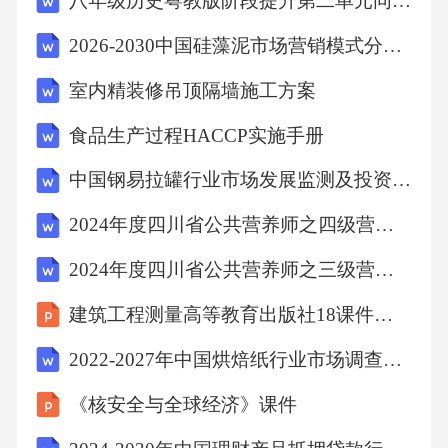
八年级历史粤教版阶段提升第二单元同步测试卷基础版A卷
B.胆盐
2026-2030中国硅藻泥市场营销模式分析及前景供需深度评估研究报告
C.脂肪酶
室内精装修吊顶隔墙施工方案
D.胆固醇
食品生产过程HACCP实施手册
中国钢易拉罐行业市场发展监测及投资潜力预测报告
【答案】B11、水苏糖在碳水化合物中属于哪类
2024年度四川省公共营养师之四级营养师题库检测试卷B卷附答案
糖（）。
2024年度四川省公共营养师之三级营养师考前冲刺试卷B卷含答案
A.单糖
建筑工程测量高等教育出版社18课件讲解
2022-2027年中国烘焙纸行业市场调查研究及投资战略研究报告
B.双糖
《核安全与全球经济》课件
C.寡糖