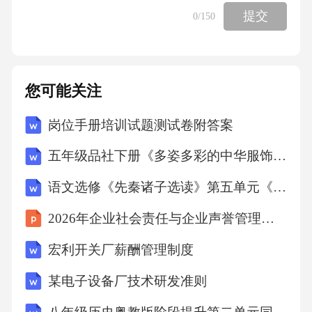
提交
0
/150
A.500℃
B.10000℃
您可能关注
C.700℃
岗位手册培训试题测试卷附答案
五年级品社下册《多姿多彩的中华服饰》教案 冀教版
D.3000℃
语文选修《先秦诸子选读》第五单元《庄子》选读鹏之徙于南冥教案
【答案】C10、对于肠道吸收的维生素A、D和
2026年企业社会责任与企业声誉管理策略
胡萝卜素来说，下列哪种物质是必需的（）。
宏利开关厂薪酬管理制度
A.盐酸
某电子设备厂技术研发准则