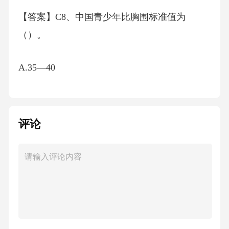
【答案】C8、中国青少年比胸围标准值为
（）。
A.35—40
B.40—45
评论
C.45—50
D.50—55
【答案】D9、二噁英化合物是一类稳定的亲脂
性固体物质，分解温度大于（）。