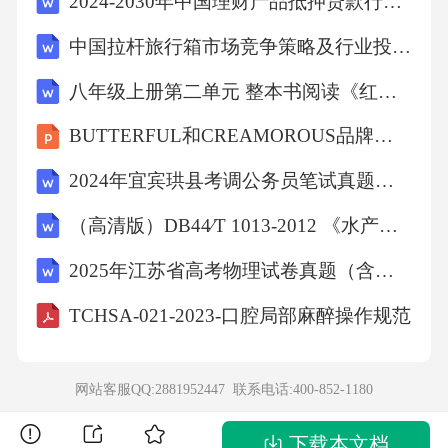
2024-2030年中国理财产品抵押贷款行业发展运行现状及投资潜力预测报告
D.多糖
中国拉杆旅行箱市场竞争策略及行业投资潜力预测报告
八年级上册第二单元 整本书阅读《红星照耀中国》 怎样读红色经典作品 公开课一等奖创新教学设计-【课堂无忧】新课标同步核心素养课堂
【答案】C12、下列有关氟的食物含量，一般来
BUTTERFUL和CREAMOROUS品牌资料全收录
说，其正确说法为（）。
2024年宜宾珙县考调公务员笔试真题及答案
A.海洋动物＜陆地动物
（高清版）DB44∕T 1013-2012 《水产品鲜度指标K值的测定》
B.植物食品＜动物食品
2025年江苏省高考物理试卷真题（含答案）
TCHSA-021-2023-口腔局部麻醉操作规范
C.l海水食品＜淡水食品
网站客服QQ:2881952447 联系电话:
400-852-1180
D.红肉动物＞海鱼类
下载本文档