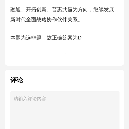
融通、开拓创新、普惠共赢为方向，继续发展
新时代全面战略协作伙伴关系。
本题为选非题，故正确答案为D。
注：中国与他国的伙伴关系的名称不同表明合
作领域和关注点不同。简单地说，“全面”或“全
方位”指的是合作领域多、范围
评论
广；“战略”指的是在双边或多边国际事务中，在
重大国际和地区问题上有交集，关系重要，领
域高端；“合作”指的是政策相互