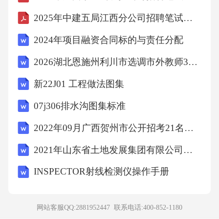
年中央纪委国家监委驻中国国家铁路集团有限
2025年中建五局江西分公司招聘笔试参考题库含答案解析
公司招聘笔试参考题库附带答案详解
2024年项目融资合同标的与责任分配
2025年中央纪委国家监委驻中国国家铁路集团
2026湖北恩施州利川市选调市外教师30人考前冲刺密卷附完整答案详解（全优）
有限公司招聘笔试参考题库附带答案详解2/66
新22J01 工程做法图集
〖答案解析〗
07j306排水沟图集标准
2022年09月广西贺州市公开招考21名县级政府统计机构统计协管员（协统员）模拟卷3套含答案附详解
本题考查法律常识。
2021年山东省土地发展集团有限公司招聘笔试试题及答案解析
A项错误，《中华人民共和国预备役人员法》第
INSPECTOR射线检测仪操作手册
二条第二款规定：“预备役人员分为预备役军官
和预备役士兵。预备役士兵分
网站客服QQ:2881952447 联系电话:
400-852-1180