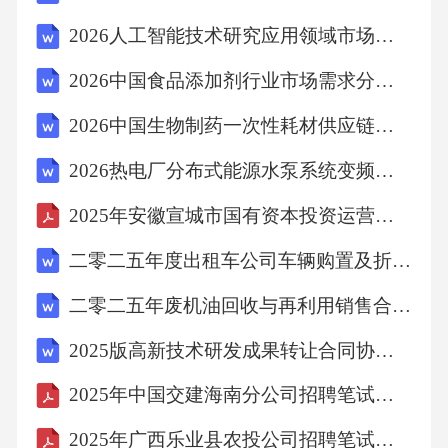
依据
2026人工智能技术研究应用领域市场进展调研及商业模式创新报告
2026中国食品添加剂行业市场需求分析及投资前景评估报告
C．预备役人员的教育训练，坚持军队教育、训
2026中国生物制药一次性耗材供应链风险评估报告
练实践、职业培训相结合
2026热电厂分布式能源水泵系统变频调速效率节能增容设备优化改造实施报告
D．国家发布动员令后，预备役人员均不得离开
2025年安徽宣城市国有资本投资运营控股集团有限公司招聘笔试参考题库附带答案详解
预备役登记地
二零二五年度出租车公司车辆购置及折旧处理合同2篇
〖正确答案〗
二零二五年废机油回收与再利用销售合同3篇
2025版高新技术研发成果转让合同协议书3篇
B
2025年中国交建海南分公司招聘笔试参考题库含答案解析
编号：7f4f47ac8b5f6b442d17f0237429c3d02025
2025年广西乐业县农投公司招聘笔试参考题库含答案解析