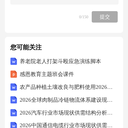
协调、相互配合、相互支持，其中不加战略修
饰语的合作多指经济合作；“友好”指的是政治关
提交
0
/150
系良好。这些词汇的排列组合
构成不同侧重点，形容强调点不同的伙伴关
您可能关注
系。
养老院老人打架斗殴应急演练脚本
2、根据《中华人民共和国预备役人员法》，下
感恩教育主题班会课件
列说法正确的是（）。
农产品种植土壤改良与肥料使用2026年考试及答案试卷
A．预备役人员分为预备役军官和预备役兵
2026全球肉制品冷链物流体系建设现状分析需求加速增长下的投资布局规划研究
2026汽车行业市场现状供需结构分析投资评估
B．预备役军衔的授予和晋升，以预备役人员任
2026中国通信电缆行业市场现状供需分析及投资前景规划分析研究报告
职岗位、德才表现、服役时间和做出的贡献为