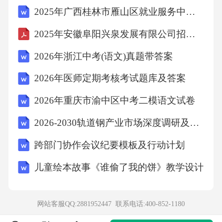
公民是维持家庭生活唯一劳动力的可以缓征，
2025年广西桂林市雁山区就业服务中心招聘高频重点提升（共500题）附带答案详解
而不是不征兵役。
2025年安徽阜阳兴泉发展有限公司招聘笔试参考题库含答案解析
2026年浙江中考(语文)真题带答案
D项错误，根据《中华人民共和国兵役法》第二
条规定：“保卫祖国、抵抗侵略是中华人民共和
2026年医师定期考核考试题库及答案
国每一个公民的神圣职责。”所
2026年重庆市渝中区中考二模语文试卷
2026-2030轨道钢产业市场深度调研及发展趋势与投资前景研究报告
以无论成年与否都有保卫祖国、抵抗侵略的职
责。
跨部门协作会议纪要模板及行动计划
儿童绘本故事《谁偷了我的饼》教学设计
故正确答案为B。
网站客服QQ:2881952447 联系电话:
400-852-1180
3、下列关于2022年未来科学大奖的说法，有误