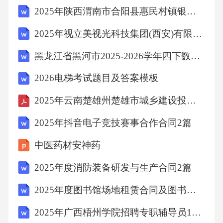
B项正确，根据《中华人民共和国兵役法》第十
2025年陕西渭南市合阳县惠民村镇银行招聘（8人）笔试历年典型考题及考点剖析附带答案详解
九条第一款规定：“全国每年征集服现役的士兵
2025年视立美视光科技集团(西安)有限公司招聘笔试历年难易错考点试卷带答案解析
的人数、次数、时间和要求，
黑龙江省黑河市2025-2026学年四下数学期中达标检测试题（含答案解析）
由国务院和中央军事委员会的命令规定。”所以
2026电梯考试题目及答案模板
“全国每年征集服现役的士兵的要求，由国务院
2025年云南楚雄州楚雄市城乡建设投资集团有限公司招聘笔试参考题库附带答案详解
和中央军事委员会的命令规
2025年抖音电子竞技赛事合作合同2篇
定”的说法符合法律规定。
中医药材安神药
2025年度消防装备研发与生产合同2篇
C项错误，根据《中华人民共和国兵役法》第二
十三条规定：“应征公民是维持家庭生活唯一劳
2025年度图书馆场地租赁合同及图书安全保障与读者服务协议3篇
动力的，可以缓征。”所以应征
2025年广西梧州学院招聘专职辅导员11人历年高频重点提升（共500题）附带答案详解