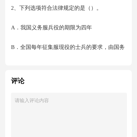
2、下列选项符合法律规定的是（）。
A．我国义务服兵役的期限为四年
B．全国每年征集服现役的士兵的要求，由国务
院和中央军事委员会的命令规定
C．应征公民是维持家庭生活唯一劳动力的，可
评论
以不征兵役
D．保卫祖国、抵抗侵略是我国每一位成年公民
的神圣职责