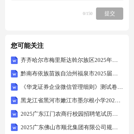
〖正确答案〗
提交
0
/150
B
〖答案解析〗
您可能关注
本题考查法律常识。
齐齐哈尔市梅里斯达斡尔族区2025年数学三年级第二学期期中达标测试试题（含答案）
黔南布依族苗族自治州福泉市2025届三下数学期末检测试题含答案解析
A项错误，根据《中华人民共和国兵役法》第二
《华龙证券企业微信管理细则》测试卷及答案
十六条规定：“义务兵服现役的期限为二年。”所
以“我国义务服兵役的期限为
黑龙江省黑河市嫩江市墨尔根小学2025届数学四下期末质量检测模拟试题含解析
2025广东江门农商行校园招聘笔试历年典型考题及考点剖析附带答案详解
四年”的说法不符合法律规定。
2025广东佛山市顺北集团有限公司规划岗招聘1人笔试历年备考题库附带答案详解