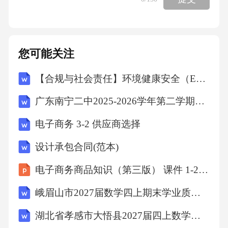
平，为了把积水尽可能抽净，有的地方需要移
动水泵，当其中一人移动水泵时，由于水泵漏
电造成了触电，而另一个人由于远离人孔也没
您可能关注
有及时发现同伴触电，等他发现时，触电人员
【合规与社会责任】环境健康安全（EHS）专项审计计划
已经死亡。二、事故原因分析1、直接原因是水
泵漏电。使用前没有对设备进行检查，对另一
广东南宁二中2025-2026学年第二学期七年级第十六周数学课堂训练(含答案)
施工队人员询问时，他说水泵原来不漏电，总
电子商务 3-2 供应商选择
在水泵运转时用手移动，从来没发生过触电事
设计承包合同(范本)
情。〔忽略了设备使用过程中常常发生磨损，
老化和机械故障〕2、间接原因是违反操作规
电子商务商品知识（第三版） 课件 1-2 品牌设计
程，移动水泵时没有切断电源，施工人员也知
峨眉山市2027届数学四上期末学业质量监测模拟试题含解析
道应切断电源再移动水泵，但怕麻烦，而且过
湖北省孝感市大悟县2027届四上数学期末调研模拟试题含解析
去也这样做并没有发生事故，认为这种操作规