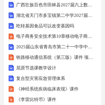
广西壮族百色市田林县2027届六上数学期末经典试题含解析
定没有必要，麻痹大意造成了事故的发生。3、
制度检查执行不利，平安操作规程制定了，但
湖北省天门市多宝镇第二中学2027届数学四上期末质量跟踪监视模拟试题含解析
不去执行，不去检查执行情况，长期以来都是
吃转基因食品可以改变基因吗
这么做，而没有人制止，甚至有些老职工认
电子商务安全技术第10章移动电子商务安全
为，我干了半辈子，都是这么干的，从没触电
过。三、事故教训及整改措施1、停工整顿，对
2025届山东省青岛市第二十一中学中考生物全真模拟试题含解析
全体施工人员进行平安教育，教育老施工人员
铁路移动通信系统（第三版）课件 项目5 GSM-R无线网设备维护
要做平安施工平安操作的表率，对麻痹大意造
屈原节选课教学设计
成的危害进行了专题讨论，使大家受到教育2、
复合型灾害应急管理体系
重申平安操作规程，材料使用前的检查，机械
设备使用前的检查，日常的维护保养，用电规
《神经系统疾病临床表现》课件
定等等，使施工人员深刻理解规程是经验的总
《李雷比特币》课件
结，教训的总结，工艺的要求等道理，提高全