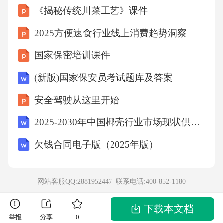
《揭秘传统川菜工艺》课件
体施工人员平安操作的自觉性。3、加大检查力
度和频次，凡发现违章作业的必须给予严厉处
2025方便速食行业线上消费趋势洞察
分，没有下不为例，即使没有发生事故造成损
国家保密培训课件
失也要处理。案例六关于汇流短路事故二、事
(新版)国家保安员考试题库及答案
故原因分析1、违反操作规程。拧完螺丝后应将
安全驾驶从这里开始
扳手放在腰间的嵌套内，不得随意乱放，更不
应放在两根汇流排上。如果是带电作业，这样
2025-2030年中国椰壳行业市场现状供需分析及投资评估规划分析研究报告
以放，很可能会造成人员伤亡和设备损坏的重
欠钱合同电子版（2025年版）
大事故。2、不良习惯。事故发生后找施工人员
谈话，了解情况，该施工人员讲，施工工具放
网站客服QQ:2881952447 联系电话:
400-852-1180
在哪里方便顺手就放在哪里，养成了习惯，总
觉得工具袋里装进拿出太麻烦，活动扳手应当
下载本文档
举报
分享
0