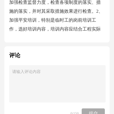
加强检查监督力度，检查各项制度的落实、措
施的落实，并对其采取措施效果进行检查。2、
加强平安培训，特别是临时工的岗前培训工
作，选好培训内容，培训内容应结合工程实际
遇到的问题、危险源的存在统一考虑。3、对施
工队进行整改，分析违章指挥、违章操作得根
评论
源，结合存在问题的症结，制定有效的措施。
案例五关于抽水泵触电致死事故一、事故经过
某施工队在一县城内进行管道施工，由于该处
水位较高，人孔坑需要抽水，属于中水流，要
抽一会儿水挖一会儿土。当时两个人作业，抽
水时两个人都到了人孔坑上面，其中一人远离
了人孔坑，另一人在坑沿上看着。因为坑底不
提交
0
/150