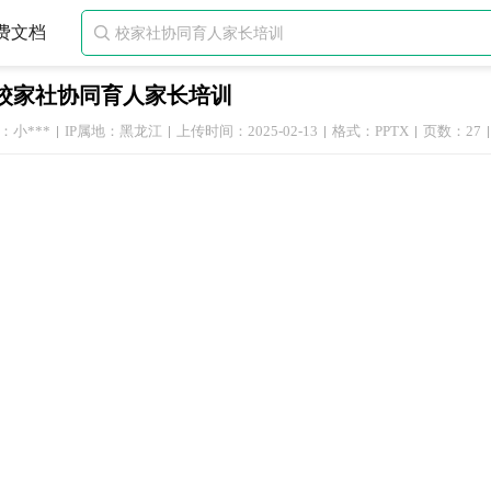
费文档

校家社协同育人家长培训
：小***
IP属地：黑龙江
上传时间：2025-02-13
格式：PPTX
页数：27