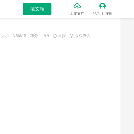


搜文档
上传文档
登录
注册
大小：3.58MB
积分：19.9
举报
版权申诉

