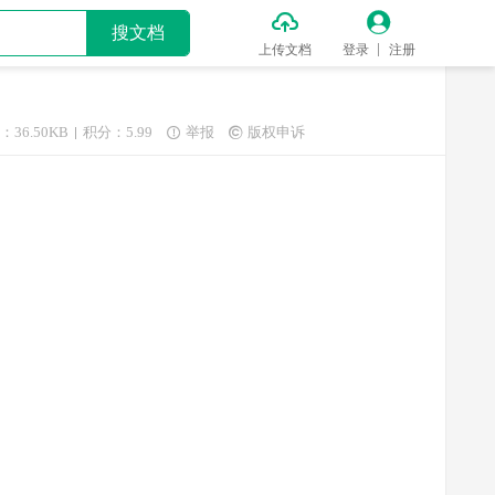


搜文档
上传文档
登录
注册
：36.50KB
积分：5.99
举报
版权申诉

