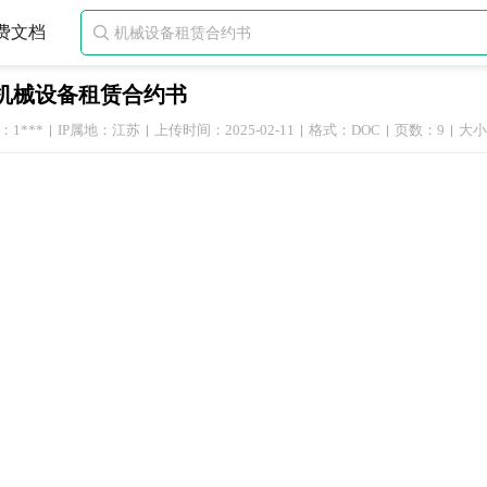
费文档

机械设备租赁合约书
1***
IP属地：江苏
上传时间：2025-02-11
格式：DOC
页数：9
大小