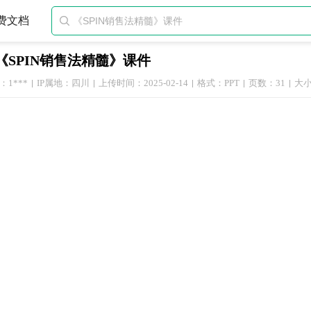
费文档

《SPIN销售法精髓》课件
1***
IP属地：四川
上传时间：2025-02-14
格式：PPT
页数：31
大小