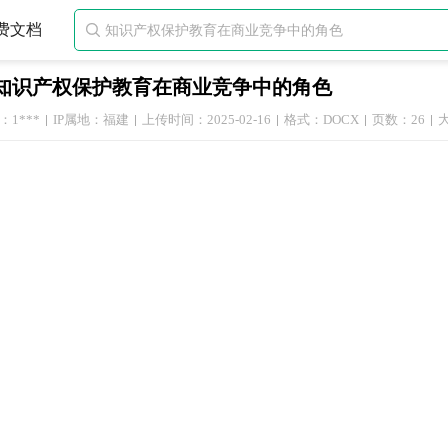
费文档

知识产权保护教育在商业竞争中的角色
1***
IP属地：福建
上传时间：2025-02-16
格式：DOCX
页数：26
大