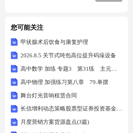
时解除本协议；
3.解除本协议应提前（具体时间）书面通知对
您可能关注
方。
甲状腺术后饮食与康复护理
第九条违约责任
2026.8.5 关节式吨包高位提升码垛设备
高中数学 加练 专题3 第31练 主元变换
1.甲方未按约定支付聘任报酬的，应向乙方支付
违约金，违约金数额为未支付聘任报酬的（具
高中物理 加强练习第八章 79.单摆
体比例）；
舞台灯光音响租赁合同
2.乙方违反保密义务或利益冲突规定的，应向甲
长信增利动态策略股票型证券投资基金基金合同
方支付违约金，违约金数额为（具体数额）；
月度营销方案货源盘点(3篇)