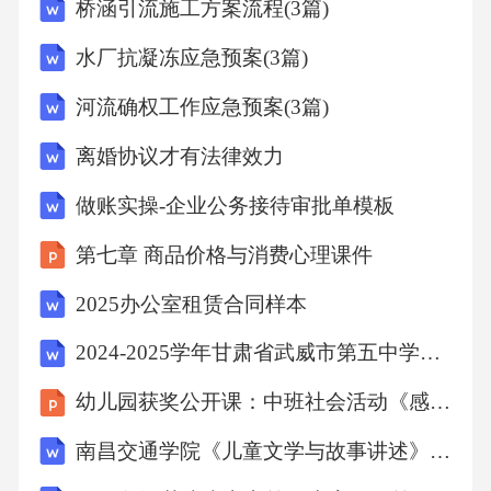
桥涵引流施工方案流程(3篇)
3.因一方违约给对方造成损失的，违约方应赔偿
对方因此遭受的全部损失。
水厂抗凝冻应急预案(3篇)
河流确权工作应急预案(3篇)
第十条不可抗力
离婚协议才有法律效力
由于不可抗力导致任何一方不能履行或部分履
做账实操-企业公务接待审批单模板
行本协议的，该方应及时通知对方，并提供相
第七章 商品价格与消费心理课件
应证明，双方应协商解决。
2025办公室租赁合同样本
第十一条争议解决
2024-2025学年甘肃省武威市第五中学高三质量监测英语试题含解析
幼儿园获奖公开课：中班社会活动《感恩的花》课件
本协议在履行过程中发生的任何争议，双方应
首先通过协商解决；协商不成的，任何一方均
南昌交通学院《儿童文学与故事讲述》2023-2024学年第一学期期末试卷
可向甲方所在地人民法院提起诉讼。