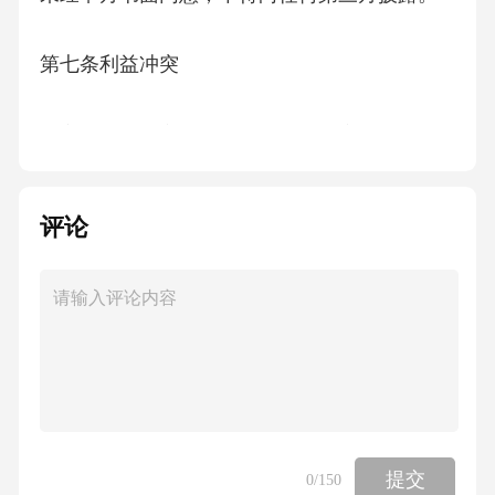
第七条利益冲突
乙方在履行独立董事职责过程中，应避免利益
冲突，不得利用职务便利为自己或他人谋取不
正当利益。
评论
第八条辞职与解聘
1.乙方可提前（具体时间）书面通知甲方解除本
协议；
2.甲方可在乙方违反本协议约定或不能履行职责
提交
0
/150