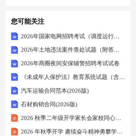
装备要求010203对维修现场进行安全评估，识
别潜在的安全隐患和风险因素。作业现场评估
您可能关注
针对评估结果，采取相应措施改善作业环境，
2026年国家电网招聘考试（调度运行类）经典试题及答案
如增加安全标识、优化作业流程等。现场安全
改善对危险源进行有效隔离，确保维修人员与
2026年土地违法案件查处试题（附答案）
危险源保持安全距离。危险源隔离现场作业环
2026年商圈夜间安保辅警招聘考试试卷
境安全评估与改善建议应急处理预案制定及演
《未成年人保护法》教育系统试题（含答案）
练应急预案制定根据可能发生的紧急情况，制
定相应的应急处理预案。定期组织维修人员进
汽车运输合同范本(2026版)
行应急演练，熟悉应急处理流程和操作方法。
石材购销合同(2026版)
应急演练确保应急资源充足，包括应急设备、
2026 秋季二年级开学家长会家校同心共建平安校园
物资和人员等。应急资源准备废弃物分类对可
2026 年秋季开学 赓续奋斗精神勇攀学业高峰
回收的废弃物进行回收再利用，减少资源浪