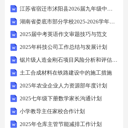
费。废弃物回收环保措施采取必要的环保措
江苏省宿迁市沭阳县2026届九年级中考一模数学试卷（含答案）
施，如使用环保清洗剂、降低噪音等，减少对
湖南省娄底市部分学校2025-2026学年高一下学期7月期末考试物理试卷（含答案）
环境的影响。将维修过程中产生的废弃物进行
2025届中考英语作文审题技巧与范文
分类处理，确保符合环保要求。废弃物处理和
环保要求05维修案例分析与经验分享CHAPTER
2025年科技公司工作总结与发展计划
某风电场叶片出现裂纹，分析原因发现是由于
锯片级人造金刚石项目风险分析和评估报告
叶片制造过程中存在的缺陷。教训是需加强叶
土工合成材料在铁路建设中的施工措施
片制造质量控制，同时定期进行叶片检测。叶
2025年农业企业人力资源部年度计划
片裂纹案例某风电场叶片在运行过程中发生变
形，导致风机输出功率下降。分析原因是叶片
2025七年级下册数学家长沟通计划
材料老化及气动设计不合理。教训是需优化叶
小学教导主任家校合作计划
片气动设计，同时加强叶片材料的研发。叶片
2025年仓库主管节能减排工作计划
变形案例典型案例剖析及教训总结维修流程优