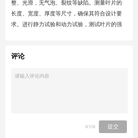
整、光滑，无气泡、裂纹等缺陷。测量叶片的
长度、宽度、厚度等尺寸，确保其符合设计要
求。进行静力试验和动力试验，测试叶片的强
度和动态性能。根据维修标准和设计要求，对
维修后的叶片进行验收，确保其满足使用要
评论
求。维修后质量检测与验收标准外观检查尺寸
测量性能测试验收标准04维修过程中的安全与
防护措施CHAPTER确保维修人员接受必要的安
全培训，熟悉维修流程和操作规范。安全培训
维修人员需配备安全帽、防护眼镜、耳塞、防
护服、安全鞋等个人防护装备。个人防护装备
使用符合安全标准的工具和维修设备，确保操
提交
0
/150
作安全可靠。工具与设备维修人员安全培训与