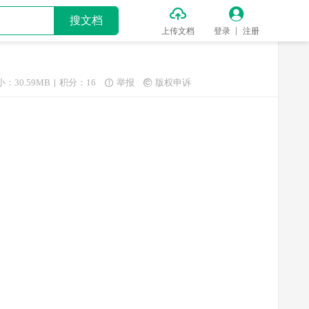


搜文档
上传文档
登录
注册
小：30.59MB
积分：16
举报
版权申诉

