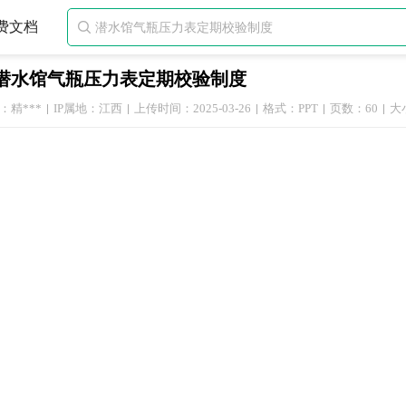
费文档

潜水馆气瓶压力表定期校验制度
：精***
IP属地：江西
上传时间：2025-03-26
格式：PPT
页数：60
大