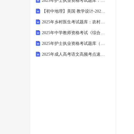
2025年护士执业资格考试题库：护理科研方法与实践实践操作与解析试题
【初中地理】美国 教学设计-2024-2025学年七年级地理下学期（湘教版2024）
2025年乡村医生考试题库：农村常用药物使用与合理用药案例分析试题
2025年中学教师资格考试《综合素质》易错易混题集（含答案）之教育创新思维篇
2025年护士执业资格考试题库（外科护理学）：临床护理技能试题集
2025年成人高考语文高频考点速记题库（作文素材运用技巧）