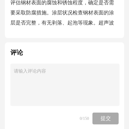
评估钢材表面的腐蚀和锈蚀程度，确定是否需
要采取防腐措施。涂层状况检查钢材表面的涂
层是否完整，有无剥落、起泡等现象。超声波
检测利用超声波检测焊缝内部是否存在缺陷，
如裂纹、夹渣等。射线检测通过射线对焊缝进
评论
行透视，检查焊缝内部是否存在缺陷。磁粉检
测利用磁粉对焊缝进行表面检测，可检测出表
面和近表面的裂纹。渗透检测将渗透液涂抹在
焊缝表面，通过显像剂显示出缺陷的位置和形
状。焊缝质量无损探伤方法钢材性能试验及评
定标准拉伸试验测定钢材的抗拉强度、屈服强
度等力学性能指标。弯曲试验通过弯曲试样来
提交
0
/150
检测钢材的塑性和韧性。冲击试验测定钢材在