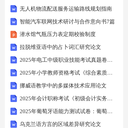
监测改建或扩建过程中跟踪检查扩建过程加强
无人机物流配送服务运输路线规划指南
对扩建部分的检测，确保其与原结构相容且满
智能汽车联网技术研讨与合作意向书7篇
足设计要求，同时重新评估整体结构的稳定性
潜水馆气瓶压力表定期校验制度
和安全性。改建过程确保新增结构与原有结构
连接安全可靠，对改造部位进行重点监测，并
拉脱维亚语中的占卜词汇研究论文
评估对整体结构的影响。预防性维护与保养措
2025年电工中级职业技能考试真题卷（电气工程图样识读）
施建议06防腐涂层保护采用优质防腐涂料对钢
2025年小学教师资格考试《综合素质》教育资源试题集锦解析（含答案）
结构进行涂层保护，防止腐蚀介质侵入，延长
挪威语教学中的多媒体技术应用论文
结构使用寿命。同时，根据涂料性能和使用环
境，制定合理的涂覆周期。定期除锈与重新涂
2025年会计职称考试《初级会计实务》高频考点串联专项复习题库
装电化学保护防腐防锈处理方法及周期安排对
2025年葡萄牙语能力测试试卷：葡萄牙语考试冲刺练习解析试题集
于已出现锈蚀的钢结构，需及时清除锈迹，并
乌克兰语方言的区域差异研究论文
重新进行涂装保护。除锈过程中要注意保护原