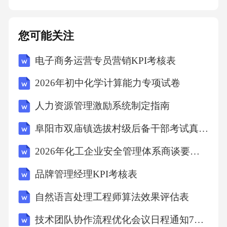
冲击载荷下的韧性，判断钢材是否容易发生脆
性断裂。化学成分分析检测钢材的化学成分，
您可能关注
确保其符合相关标准或设计要求。特殊情况下
电子商务运营专员营销KPI考核表
检测周期调整策略05地震后应立即对建筑进行
全面检查，评估结构受损情况，并根据实际情
2026年初中化学计算能力专项试卷
况调整后续检测周期。风雪灾害后重点检查钢
人力资源管理激励系统制定指南
结构建筑的连接节点、构件变形以及防腐涂层
阜阳市双庙镇选拔村级后备干部考试真题2025
等，确定是否需要缩短检测周期。地震、风雪
等自然灾害后评估针对建筑实际承载情况，适
2026年化工企业安全管理体系商谈要点梳理3篇范文
当增加检测频次，评估结构安全储备和剩余寿
品牌管理经理KPI考核表
命。长期超载重点关注结构关键部位和易损区
自然语言处理工程师算法效果评估表
域，通过监测裂缝、变形等参数，及时发现潜
技术团队协作流程优化会议日程通知7篇范本
在安全隐患。疲劳状态长期超载或疲劳状态下