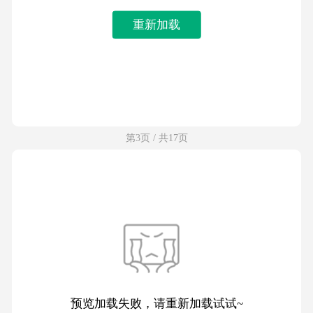
重新加载
第3页 / 共17页
预览加载失败，请重新加载试试~