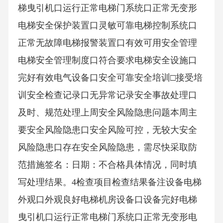
梯曳引机口运行正常电梯门系统口正常无变形
电梯安全保护装置口灵敏可靠电梯控制系统口
正常无故障电梯报警装置口有效可用安全管理
电梯安全管理制度口符合要求电梯安全设施口
完好有效电气设备口安全可靠安全培训□接受培
训安全检查记录口无异常记录安全事故处理口
及时、规范处理上周安全风险隐患问题本周主
要安全风险隐患口安全风险可控，无较大安全
风险隐患口存在安全风险隐患，需尽快采取防
范措施签名：日期：不合格具体情况，同时填
写处理结果。4检查项目检查结果备注设备电梯
外观口外观良好电梯机房设备口设备完好电梯
曳引机口运行正常电梯门系统口正常无变形电