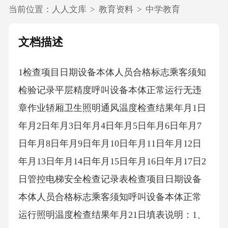
当前位置：
人人文库
>
教育资料
>
中学教育
文档描述
1检查项目日期设备本体人员合格标志乘客须知
检验记录平层精度呼叫设备本体正常运行无违
章作业轿厢卫生照明通风温度检查结果年月1日
年月2日年月3日年月4日年月5日年月6日年月7
日年月8日年月9日年月10日年月11日年月12日
年月13日年月14日年月15日年月16日年月17日2
日管控电梯安全检查记录表检查项目日期设备
本体人员合格标志乘客须知呼叫设备本体正常
运行照明温度检查结果年月21日填表说明：1、