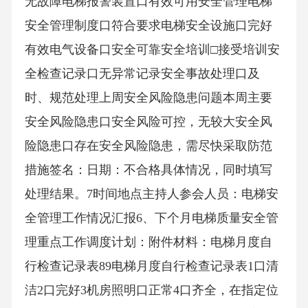
无故障电梯报警装置口有效可用安全管理电梯
安全管理制度口符合要求电梯安全设施口完好
有效电气设备口安全可靠安全培训□接受培训安
全检查记录口无异常记录安全事故处理口及
时、规范处理上周安全风险隐患问题本周主要
安全风险隐患口安全风险可控，无较大安全风
险隐患口存在安全风险隐患，需尽快采取防范
措施签名：日期：不合格具体情况，同时填写
处理结果。7时间地点主持人参会人员：电梯安
全管理工作情况汇报6、下个月电梯质量安全管
理重点工作调度计划：附件材料：电梯月度自
行检查记录表89电梯月度自行检查记录表1口清
洁2口完好3机房照明口正常4口齐全，在指定位