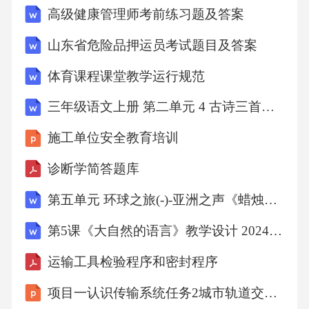
高级健康管理师考前练习题及答案
山东省危险品押运员考试题目及答案
体育课程课堂教学运行规范
三年级语文上册 第二单元 4 古诗三首教学设计 新人教版
施工单位安全教育培训
诊断学简答题库
第五单元 环球之旅(-)-亚洲之声《蜡烛舞》教学设计-2023-2024学年人教版初中音乐七年级上册
第5课《大自然的语言》教学设计 2024-2025学年统编版语文八年级下册
运输工具检验程序和密封程序
项目一认识传输系统任务2城市轨道交通传输系统构成75课件