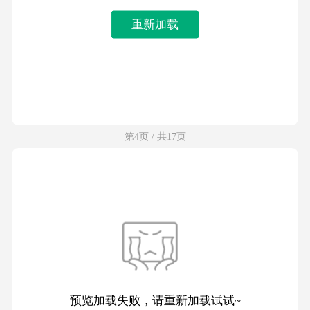
重新加载
第4页 / 共17页
预览加载失败，请重新加载试试~