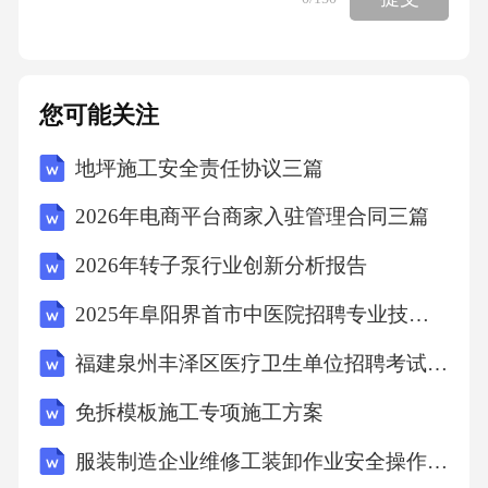
您可能关注
地坪施工安全责任协议三篇
2026年电商平台商家入驻管理合同三篇
2026年转子泵行业创新分析报告
2025年阜阳界首市中医院招聘专业技术人员笔试真题
福建泉州丰泽区医疗卫生单位招聘考试真题2025
免拆模板施工专项施工方案
服装制造企业维修工装卸作业安全操作规程