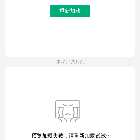
重新加载
第2页 / 共17页
预览加载失败，请重新加载试试~