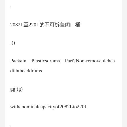
:
2082L至220L的不可拆盖闭口桶
.()
Packain—Plasticsdrums—Part2Non-removablehea
dtihtheaddrums
gg:(g)
withanominalcapacityof2082Lto220L
.