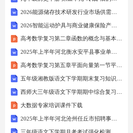
第部分公称容量为至的可拆盖开口桶
2026能源储存技术研发行业市场供需现状分析及投资规划评估报告
———1:113.6L220L();
2026智能运动护具与商业健康保险产品绑定销售模式创新报告
高考数学复习第二章函数的概念与基本初等函数Ⅰ第二节函数的单调性与最值
第部分公称容量为至的不可拆盖闭口桶
2025年上半年河北衡水安平县事业单位招聘工作人员117人重点基础提升（共500题）附带答案详解
———2:208.2L220L()。
高考数学复习第五章平面向量第一节平面向量的概念及线性运算理
五年级湘教版语文下学期期末复习知识点练习单
本文件修改采用包装塑料桶第部分公称容量为
西师大三年级语文下学期期中综合复习攻坚习题〔有答案〕
至的不
大数据专家培训课件下载
ISO20848-2:2006《2:208.2L220L
2025年上半年河北沧州任丘市招聘事业编制教师264人重点基础提升（共500题）附带答案详解
可拆盖闭口桶
三年级语文下学期月考考试强化检测