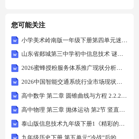
本文件按照标准化工作导则第部分标准化文件
的结构和起草规则的规定
您可能关注
GB/T1.1—2020《1:》
小学美术岭南版一年级下册第四单元迷人的色彩14.押印的花纹教案设计
山东省郯城第三中学初中信息技术 谜语大擂台（二）教案
起草
2026蜜蜂授粉服务体系推广现状分析及生态农产品品牌塑造研究
。
2026中国智能交通系统行业市场现状发展分析报告
本文件是包装塑料桶的第部分已经发布了以下
高中数学 第二章 圆锥曲线与方程 2.2.2 椭圆的简单几何性质教学设计 文 新人教A版选修2-1
部分
高中物理 第三章 抛体运动 第2节 竖直方向上的抛体运动教案 鲁科版必修2
泰山版信息技术九年级下册1《精彩的机器人世界》教学设计
GB/T45451《》2。GB/T45451:
九年级历史下册 第五单元“冷战”后的世界 第14课 苏联解体与东欧剧变教案 北师大版