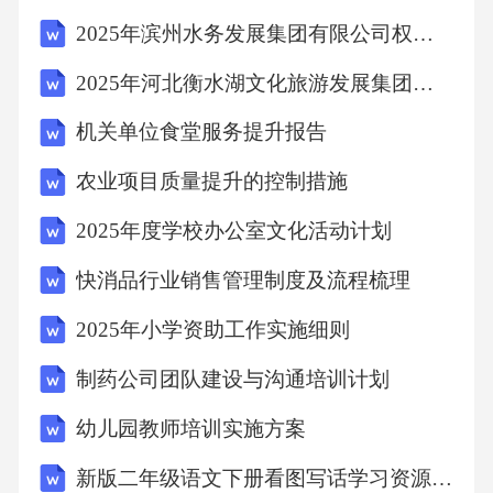
毒性反应，输注过程中应密切观察患者反应情
2025年滨州水务发展集团有限公司权属公司公开招聘国有企业工作人员（13人）笔试历年典型考点题库附带答案详解
况，及时调整药物剂量或更换药物。确保药物
2025年河北衡水湖文化旅游发展集团有限公司岗位招聘15人笔试历年典型考点题库附带答案详解
浓度和疗程抗生素输注时应确保药物浓度和疗
机关单位食堂服务提升报告
程达到治疗要求，避免药物浓度过低或疗程过
短导致治疗失败。严格无菌操作抗生素输注过
农业项目质量提升的控制措施
程中应严格遵循无菌操作原则，防止输液污染
2025年度学校办公室文化活动计划
和交叉感染。抗生素输注注意事项0102030406
快消品行业销售管理制度及流程梳理
安全监测体系构建智能化监测设备应用实时监
2025年小学资助工作实施细则
测设备采用无线监测技术，实时采集患者的生
命体征数据，如心率、血压、呼吸等，确保数
制药公司团队建设与沟通培训计划
据准确及时。预警系统数据分析与反馈设置预
幼儿园教师培训实施方案
警值，当监测数据超出正常范围时，系统自动
新版二年级语文下册看图写话学习资源与范文
报警，提示医护人员及时采取措施。通过大数