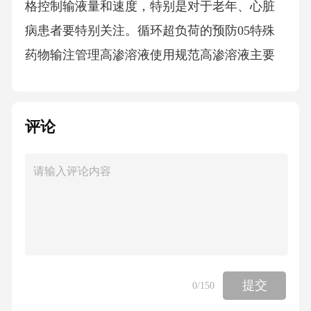
格控制输液量和速度，特别是对于老年、心脏
病患者要特别关注。循环超负荷的预防05特殊
药物输注管理高渗溶液使用规范高渗溶液主要
用于严重低渗性脱水和低钠血症，使用时应根
据患者血钠和渗透压情况调整剂量。严格掌握
评论
适应症高渗溶液输注速度过快易导致血浆渗透
压迅速升高，造成细胞脱水和中枢神经系统症
状，应严格控制输注速度。高渗溶液与某些药
物混合后会产生配伍禁忌，应避免与其他药物
在同一输液通路中输注。控制输注速度输注过
程中需密切监测患者生命体征、电解质和酸碱
平衡，及时发现并处理异常情况。监测生命体
提交
0
/150
征01020403避免与其他药物混用血管活性药物