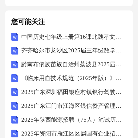
监控严格掌握用药指征密切监测血压变化精准
调整剂量防止药物外渗血管活性药物主要用于
您可能关注
治疗休克、心力衰竭等严重疾病，使用时应严
中国历史七年级上册第16课北魏孝文帝改革教学设计
格掌握用药指征。血管活性药物剂量过小达不
到治疗效果，剂量过大易导致血压过高、心率
齐齐哈尔市龙沙区2025届三年级数学下学期期末调研模拟试题含解析
增快等不良反应，应根据患者实际情况精准调
黔南布依族苗族自治州荔波县2025届数学四年级下学期期中联考试题（含解析）
整剂量。血管活性药物对血压影响较大，应密
《临床用血技术规范（2025年版）》考核试题
切监测患者血压变化，及时调整药物剂量。血
管活性药物外渗易导致局部组织坏死，输注时
2025广东深圳福田银座村镇银行驾驶岗社会招聘笔试历年典型考题及考点剖析附带答案详解
应确保针头在血管内，并加强巡视。明确抗生
2025广东江门市江海区银信资产管理有限公司招聘5人笔试历年常考点试题专练附带答案详解
素种类和用法不同抗生素的抗菌谱、适应症和
2025年陕西能源招聘（75人）笔试历年典型考点题库附带答案详解
用法各不相同，使用前应明确抗生素的种类和
2025年资阳市雁江区区属国有企业招聘（8人）笔试历年典型考点题库附带答案详解
用法。观察药物反应抗生素易导致过敏反应和