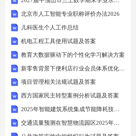
2027届平顶山市三上数学期末学业水平测试试题含解析
求教学重难点参考课时讲授学时实践学时1走近
智能时代客户服务1.1认识智能时代的客户服务
北京市人工智能专业职称评价办法2026
1.2从客服中心到智能客服中心1.3认识智能客户
儿科医生个人工作总结
服务新岗位1.掌握客户及其分类2.掌握客户服务
机电工程工具使用试题及答案
意识的具体内容3.掌握智能客户服务的优势4.了
解智能客服中心的发展演化5.了解智能客服的新
教育大数据驱动下的个性化学习解决方案
岗位及其岗位职责
新零售背景下便利店行业会员体系优化与数据分析报告
项目管理相关法规试题及答案
重点：智能客户服务的优势难点：智能客服中
心的发展演化
西方国家民主转型案例分析试题及答案
2025年智能建筑系统集成节能降耗技术应用与市场拓展策略研究报告
332开展智能化客户服务管理规划2.1智能客服部
交通流量预测在智慧物流园区2025年应用研究报告
门组建设计2.2智能客户服务部门流程设计2.3智
能客户服务部门绩效考核设计2.4智能客户服务