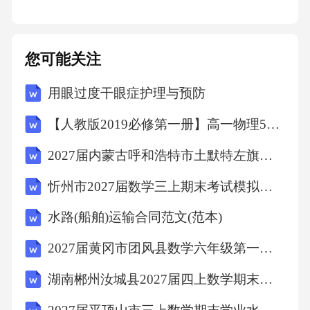
能够具备人工智能、大数据分析、机器人流程
自动化、自然语言处理等新方法、新技术学习
您可能关注
能力三、课程内容与结构（一）课程内容模块
用眼过度干眼症护理与预防
及选取依据根据课程性质以及目标，遵循学生
的认知规律，依据智能客户服务领域的核心职
【人教版2019必修第一册】高一物理5牛顿运动定律的应用（教学设计）教案
业活动构建了八个项目：走近智能时代客户服
2027届内蒙古呼和浩特市土默特左旗数学六年级第一学期期末调研试题含解析
务、开展智能化客户服务管理规划、掌握客户
忻州市2027届数学三上期末考试模拟试题含解析
服务沟通技巧、做好客户服务接待、正确处理
客户投诉、客户服务质量监控、精细分析客户
水路(船舶)运输合同范文(范本)
数据、智能优化客户体验。（二）教学内容本
2027届黄冈市团风县数学六年级第一学期期末检测模拟试题含解析
课程共64学时，4学分，分为8个项目，具体如
湖南郴州汝城县2027届四上数学期末考试模拟试题含解析
下：序号模块/项目内容/任务教学内容与教学要