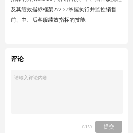
及其绩效指标框架272.27掌握执行并监控销售
前、中、后客服绩效指标的技能
3、课程完成典型工作任务中的社会发展能力目
标情况：序号课程知识目标13.1能够树立正确的
评论
客户服务意识23.2能够应用RFM模型进行客户价
值分析33.3能够运用所学知识，对客户服务质量
进行科学地评估和分析43.4能够收集客户服务相
关的数据，借助数据处理，识别服务质量的关
键指标和问题所在53.5能够初步设计企业/店铺
的智能客服场景63.6能够灵活运用处理投诉技巧
处理客户投诉，提高客户满意度73.7能够运用倾
提交
0
/150
听、提问、复述的技巧与客户进行有效沟通83.8