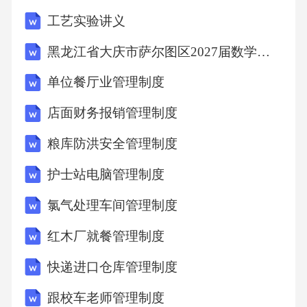
部门复审后，报公司领导审批报销。（三）费
工艺实验讲义
用控制1.财务部门定期对报关费用进行统计分
黑龙江省大庆市萨尔图区2027届数学六年级第一学期期末质量检测试题含解析
析，与预算进行对比，如发现费用超支，应及
单位餐厅业管理制度
时查找原因，并采取相应的控制措施。2.报关部
门应优化报关流程，合理选择报关代理机构，
店面财务报销管理制度
降低报关费用支出。七、附则（一）解释权本
粮库防洪安全管理制度
制度由公司报关部门负责解释。
护士站电脑管理制度
氯气处理车间管理制度
红木厂就餐管理制度
快递进口仓库管理制度
跟校车老师管理制度