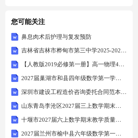
次发生。（三）风险监控1.建立报关风险监控台
账，对报关业务进行实时监控，及时发现风险
您可能关注
变化情况。2.定期对报关风险监控情况进行分析
鼻息肉术后护理与复发预防
总结，评估风险应对措施的有效性，不断完善
风险管理体系。六、报关费用管理（一）费用
吉林省吉林市桦甸市第三中学2025-2026学年第二学期八年级期末英语试题（文字版含答案）
预算1.报关部门每年年初根据公司进出口业务计
【人教版2019必修第一册】高一物理4自由落体运动（教学设计）教案
划，编制报关费用预算，报公司财务部门审
2027届巢湖市和县四年级数学第一学期期末检测模拟试题含解析
核。2.报关费用预算应包括报关代理费、海关税
费、查验费、滞报金等各项费用。（二）费用
深圳市建设工程造价咨询委托合同范本(范本)
报销1.报关费用报销应严格按照公司财务制度执
山东青岛李沧区2027届三上数学期末复习检测试题含解析
行，报销凭证应真实、合法、有效。2.报关人员
十堰市2027届六上数学期末教学质量检测试题含解析
在完成报关业务后，应及时整理报销资料，填
2027届兰州市榆中县六年级数学第一学期期末学业水平测试试题含解析
写费用报销单，经报关部门负责人审核、财务