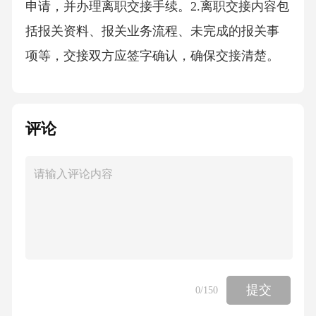
申请，并办理离职交接手续。2.离职交接内容包
括报关资料、报关业务流程、未完成的报关事
项等，交接双方应签字确认，确保交接清楚。
五、报关风险管理（一）风险识别1.报关部门定
期对报关业务进行风险评估，识别可能存在的
评论
风险点，如报关单填制错误、申报不实、逃避
海关监管等。2.关注海关政策法规的变化以及行
业动态，及时发现潜在的风险因素。（二）风
险应对1.针对识别出的风险点，制定相应的风险
应对措施，如加强报关资料审核、提高报关人
员业务水平、建立内部监督机制等。2.对发生的
报关违规事件，及时进行调查处理，分析原
提交
0
/150
因，总结教训，采取有效措施防止类似事件再