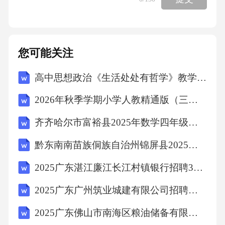
支装10毫升【用法用量】口服。一次5~10毫
升，一日2次，用时摇匀。【有效期】36个月
【注意事项】1.儿童、孕妇、哺乳期妇女、年老
您可能关注
体弱者应在医师指导下服用。2.本品含乙醇(酒
高中思想政治《生活处处有哲学》教学实践
精)40%~50%，服药后不得驾驶机、车、船、从
事高空作业、机械作业及操作精密仪器。【生
2026年秋季学期小学人教精通版（三起）（新教材） 英语六年级上册教学计划含进度表
产日期】2020年4月A.目前该药品在保质期内B.
齐齐哈尔市富裕县2025年数学四年级下学期期末学业质量监测试题（含答案）
开车时不能服用该药品C.该药品为处方药D.每
黔东南南苗族侗族自治州锦屏县2025届数学三年级下学期期末考试模拟试题（含解析）
次服用3支二、非选择题(本大题包括5个小题，
每空1分，共30分)21.(6分)我国有2亿亩盐碱地具
2025广东湛江廉江长江村镇银行招聘3人笔试历年典型考题及考点剖析附带答案详解
备种植水稻潜力，科研人员正努力开展高产耐
2025广东广州筑业城建有限公司招聘人员（第二批）笔试人员及安排笔试历年备考题库附带答案详解
盐碱水稻(俗称“海水稻”)的培育，有望将“亿亩
2025广东佛山市南海区粮油储备有限公司招聘2人笔试历年常考点试题专练附带答案详解
荒滩变良田”，确保我国粮食安全。请回答：(1)