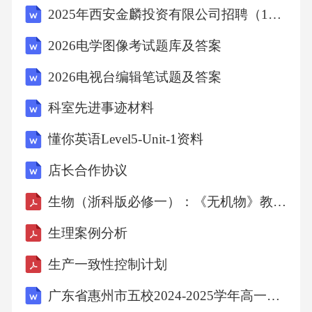
2025年西安金麟投资有限公司招聘（12人）笔试历年典型考点题库附带答案详解
海水稻的花没有鲜艳花瓣，花粉量多且轻，推
测其主要借助传粉。传粉受精后，(选填·子房”
2026电学图像考试题库及答案
或“胚珠”)发育成果实。(2)海水稻稻米的营养主
2026电视台编辑笔试题及答案
要贮存在种子的中。海水稻虽然生长在盐碱
科室先进事迹材料
地，品尝其稻米却发现并没有咸味：是因为海
水稻生长时细胞的能控制盐分进入细胞质。(3)
懂你英语Level5-Unit-1资料
耐盐碱高产海水稻的培育主要有两种方式：一
店长合作协议
是以耐盐碱低产野生海水稻为基础，育种过程
生物（浙科版必修一）：《无机物》教案生物学
如右图所示，该过程属于育种方式；二是将盐
生理案例分析
碱地区其它生物的耐盐碱、高产基因导入普通
水稻，该技术属于(选填“转基因”或“克隆”)技
生产一致性控制计划
术。生物学试题第3页(共6页)22.(6分)四川泡菜
广东省惠州市五校2024-2025学年高一下学期第二次联考数学试卷（解析）
是我国传统发酵食品的代表之一，其制作过程