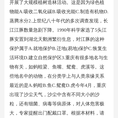
开展了大规模植树造林活动。这是因为绿色植
物能A.吸收二氧化碳B.吸收光能C.制造有机物D.
蒸腾水分2.上世纪八十年代的多次调查发现，长
江江豚数量急剧下降。1990年科学家选了5头江
豚安置到湖北天鹅洲繁衍生息，对江豚的这种
保护属于A.就地保护B.迁地(易地)保护C.恢复生
活环境D.建立自然保护区3.重庆有很多地名与生
物有关，如蚂蝗梁、鱼嘴、鸳鸯、虎溪等。这
些地名中的动物，在分类学上与人类亲缘关系
最近的是A.蚂蝗B.鱼C.鸳鸯D.虎今年4月，重庆
出现了沙尘天气，沙尘中含有不同大小的沙
粒，还有细菌、病毒等病原体，对人体危害极
大，专家提醒出门配戴口罩。根据本材料，请