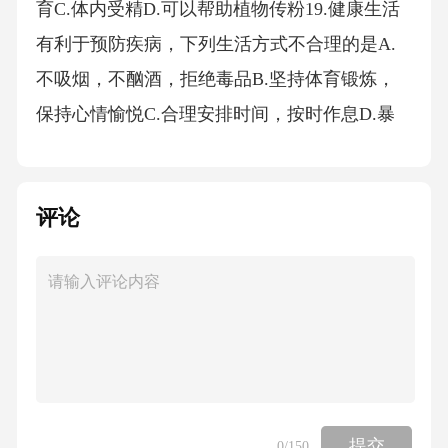
育C.体内受精D.可以帮助植物传粉19.健康生活
有利于预防疾病，下列生活方式不合理的是A.
不吸烟，不酗酒，拒绝毒品B.坚持体育锻炼，
保持心情愉悦C.合理安排时间，按时作息D.暴
饮暴食，沉迷网络游戏20.藿香正气水是夏季防
暑常用药，据下图说明书判断，下列叙述正确
评论
的是藿香正气水说明书藿香正气水说明书OTC
【药品名称】藿香正气水【成分】苍术、陈
皮、厚朴、白芷、茯苓、大腹皮、生半夏、甘
草浸膏、广藿香油、紫苏叶油。辅料为乙醇。
【功能主治】解表化湿，理气和中。用于外感
风寒、内伤湿滞或夏伤暑湿所致的感冒，呕吐
泄泻，胃肠型感冒见上述症候者。【规格】每
提交
0
/150