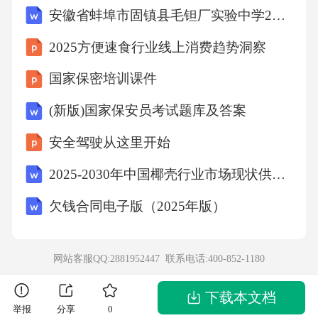
安徽省蚌埠市固镇县毛钽厂实验中学2024-2025学年高二下学期5月月考数学试题（解析）
如下。①蔬菜和泡菜坛洗净、晾干。②制泡菜
水：锅中烧开水，放入盐、冰糖、花椒、八角
2025方便速食行业线上消费趋势洞察
等煮沸几分钟后关火，冷却。③密封发酵：把
国家保密培训课件
蔬菜放入坛中，加泡菜水没过蔬菜，盖上盖
(新版)国家保安员考试题库及答案
子，在坛沿内注入清水密封。(1)泡菜发酵需要
安全驾驶从这里开始
的主要微生物是.根据制作过程判断该菌来自
于。(2)泡菜坛独有的“水封”设计创造的条件，
2025-2030年中国椰壳行业市场现状供需分析及投资评估规划分析研究报告
以及该菌产生的为量乳酸能(选填“促进”或“抑
欠钱合同电子版（2025年版）
制”)其它多种微生物的生长，有利于泡菜的发酵
和保存。(3)泡菜中含有一定量的亚硝酸盐，食
网站客服QQ:2881952447 联系电话:
400-852-1180
用过多会影响身体健康。为探究影响泡菜中亚
硝酸盐含量的因素，在上述泡菜制作过程的基
下载本文档
举报
分享
0