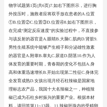
物学试题第1页(共6页)7.如右下图所示，进行胸
外按压时，施救者应将双手放在患者的A.位置
①B.位置②C.位置③D.位置④8.如右下图所示，
在完成“测定反应速度”的实验过程中，不直接参
与该反射的器官是A.眼睛B.大脑C.肌肉D.肾脏9.
男性生殖系统中能够产生精子和分泌雄性激素
的器官是A.附睾B.睾丸C.尿道D.阴茎10.作为人
体发育的重要时期，青春期的变化不包括A.身
高和体重迅速增长B.开始出现第二性征C.身体完
全发育成熟D.女孩出现月经石柱辣椒是国家地
理标志农产品，我国十大名辣椒之一，种植辣
椒已成为石柱乡村振兴的重要产业。根据本材
料，请回答第11~13题。11.辣椒胚珠内的受精卵