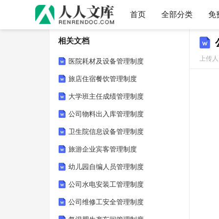
首页
全部分类
免
相关文档
上传人：
医院耗材及设备管理制度
旅店住宿餐饮管理制度
大学班主任成绩管理制度
公司物料出入库管理制度
卫生院信息设备管理制度
旅游企业宾客管理制度
幼儿园自编人员管理制度
公司水电安装工管理制度
公司维修工安全管理制度