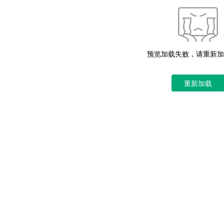
预览加载失败，请重新加
重新加载