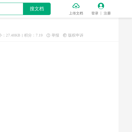


搜文档
上传文档
登录
注册
：27.48KB
积分：7.19
举报
版权申诉

