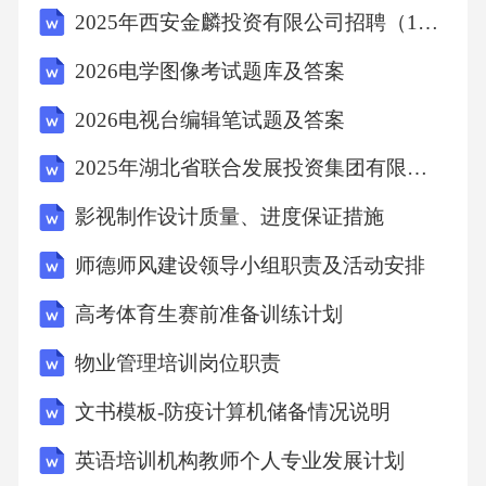
2025年西安金麟投资有限公司招聘（12人）笔试历年典型考点题库附带答案详解
井颓垣。”4.黄庭坚《登快阁》“落木千山天远
大”中的“落木”是从屈原“木叶”发展来的，黄庭
2026电学图像考试题库及答案
坚为何宁可用“木”不用“叶”呢?请结合材料简要
2026电视台编辑笔试题及答案
分析。(4分)5.木与树、绿与青，相近而不同，
2025年湖北省联合发展投资集团有限公司人员招聘笔试模拟试题附答案详解（典型题）
你从林庚的深入分析中悟到了哪些语文学习方
法呢?请结合材料简要梳理概(二)阅读Ⅱ(本题共
影视制作设计质量、进度保证措施
4小题，16分)阅读下面的文字，完成6～9题。材
师德师风建设领导小组职责及活动安排
料一：过街天桥上有一个乞丐。他不会弹琴，
高考体育生赛前准备训练计划
不会唱歌，甚至不会在地上书写悲惨的遭遇。
物业管理培训岗位职责
所以，只是偶尔有人把硬币丢在小盆里，乞丐
总算能填饱肚子。另外，还能坚持他唯一的习
文书模板-防疫计算机储备情况说明
惯：每天买张彩票。夜幕降临时，乞丐会回到
英语培训机构教师个人专业发展计划
他的住处——城郊一个废弃的菜园。菜园里有