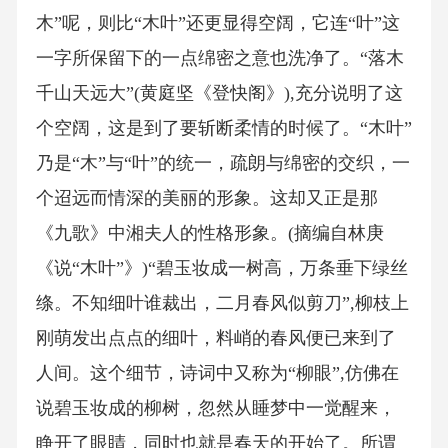
木”呢，则比“木叶”还更显得空阔，它连“叶”这
一字所保留下的一点绵密之意也洗净了。“落木
千山天远大”(黄庭坚《登快阁》),充分说明了这
个空阔，这是到了要斩断柔情的时候了。“木叶”
乃是“木”与“叶”的统一，疏朗与绵密的交织，一
个迢远而情深的美丽的形象。这却又正是那
《九歌》中湘夫人的性格形象。(摘编自林庚
《说“木叶”》)“碧玉妆成一树高，万条垂下绿丝
绦。不知细叶谁裁出，二月春风似剪刀”,柳枝上
刚萌发出点点的细叶，料峭的春风便已来到了
人间。这个细节，诗词中又称为“柳眼”,仿佛在
说碧玉妆成的柳树，忽然从睡梦中一觉醒来，
睁开了眼睛，同时也就是春天的开始了。所谓