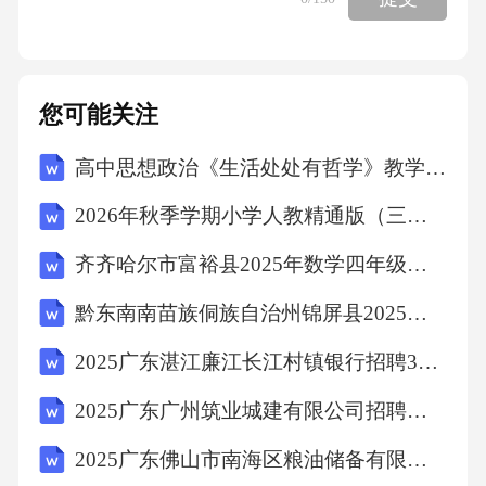
“雨中黄叶树”反映诗人飘零的处境。C.春天的世
界是绿色的，可是诗人却把春天叫做青春，因
为诗人认为“绿”指的是现实，而“青”反映的却是
您可能关注
一种理想。D.绿与青原是相近的绿色，但由于
高中思想政治《生活处处有哲学》教学实践
诗人所见所感有细微差异，敏感而有修养的诗
人们会根据诗歌表达所需而选择绿或青。3.下列
2026年秋季学期小学人教精通版（三起）（新教材） 英语六年级上册教学计划含进度表
选项，最不能证明诗歌语言形象“暗示性”的一项
齐齐哈尔市富裕县2025年数学四年级下学期期末学业质量监测试题（含答案）
是(3分)A.杜甫《登岳阳楼》:“亲朋无一字，老病
黔东南南苗族侗族自治州锦屏县2025届数学三年级下学期期末考试模拟试题（含解析）
有孤舟。戎马关山北，凭轩涕泗流。”B.王安石
《桂枝香·金陵怀古》:“登临送目，正故国晚
2025广东湛江廉江长江村镇银行招聘3人笔试历年典型考题及考点剖析附带答案详解
秋，天气初肃。”C.张孝祥《念奴娇·过洞庭》:
2025广东广州筑业城建有限公司招聘人员（第二批）笔试人员及安排笔试历年备考题库附带答案详解
“短发萧骚襟袖冷，稳泛沧浪空阔。”D.汤显祖
2025广东佛山市南海区粮油储备有限公司招聘2人笔试历年常考点试题专练附带答案详解
《游园》:“原来姹紫嫣红开遍，似这般都付与断