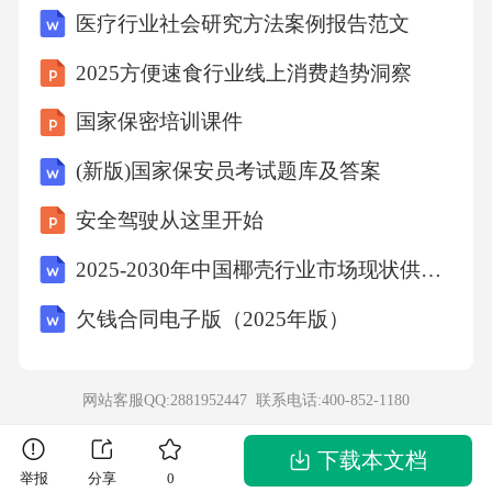
医疗行业社会研究方法案例报告范文
一眼枯井，井边有棵树。这天，跑来一条瑟瑟
发抖的小狗。小狗瘦得可怜，试探着在乞丐的
2025方便速食行业线上消费趋势洞察
小盆里舔舐着，乞丐昨晚用它盛过食物。乞丐
国家保密培训课件
小心地把小狗搂进怀里，两个不被牵挂的生命
(新版)国家保安员考试题库及答案
紧紧地依偎在一起。小狗很聪明，叼着小盆打
安全驾驶从这里开始
转。路人觉得惊奇，纷纷把钱放到小盆里。“富
裕”起来的乞丐好运也随之降临，他居然中了大
2025-2030年中国椰壳行业市场现状供需分析及投资评估规划分析研究报告
奖。乞丐买下这座菜园，建起了一座豪华的房
欠钱合同电子版（2025年版）
子。不过，他保留了后院的窝棚、枯井和老
树。乞丐迷上了购物，他喜欢服务小姐迷人的
网站客服QQ:2881952447 联系电话:
400-852-1180
微笑。人们称他先生，乞丐高兴极了，有尊严
的生活真好!唯一让乞丐先生感到尴尬的是人们
下载本文档
举报
分享
0