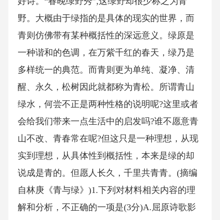
好诗。“春晚绿野秀”,这绿野却很少称之为青
野。大概由于绿指的是具体的现实的世界，而
青则仿佛带有某种概括性的深远意义。绿原是
一种谐和的色调，在万紫千红的春天，绿乃是
多样统一的典范。而青则更为单纯、凝净、清
醒、永久，松树因此就都称为青松。所谓青山
绿水，何尝不正是两种性格的说明呢?这里或者
会给我们带来一点生活中的启发吗?谁不愿意青
山不改、青春常在呢?但这只是一种理想，从现
实到理想，从具体性到概括性，本来是绿的却
说成是青的。但愿人长久，千里共青青。(摘编
自林庚《青与绿》)1.下列对材料相关内容的理
解和分析，不正确的一项是(3分)A.屈原诗歌影