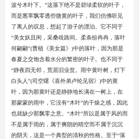
波兮木叶下。”这落下绝不是碧绿柔软的叶子，
而是窸窣飘零透些微黄的叶子，我们仿佛听见
了离人的叹息，想起了游子的漂泊。它不同于
“美女妖且闲，采桑歧路间。柔条纷冉冉，落叶
何翩翩”(曹植《美女篇》)中的落叶，因为那是
春夏之交饱含着水分的繁密的叶子。也不同于
“静夜四无邻，荒居旧业贫。雨中黄叶树，灯下
白头人”(司空曙《喜外弟卢纶见宿》)中的黄
叶，因为那黄叶还是静静地长满在一树上，在
那蒙蒙的雨中，它没有“木叶”的干燥之感，因此
也就缺少那飘零之意。“木叶”所以是属于风的而
不是属于雨的，属于爽朗的晴空而不属于沉沉
的阴天，这是一个典型的清秋的性格。至于“落