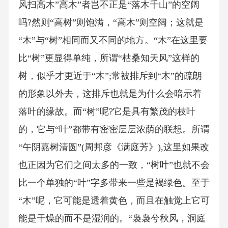
风扫高木”高木”者岂不正是“落木千山”的空阔
吗?然则“高树”则饱满，“高木”则空阔；这就是
“木”与“树”相同而又不同的地方。“木”在这里要
比“树”更显得单纯，所谓“枯桑知天风”这样的
树，似乎才更近于“木”;常被排斥到“木”的疏朗
的形象以外去，这排斥也就是为什么会暗示着
落叶的缘故。而“树”呢?它是具有繁茂的枝叶
的，它与“叶”都带有密密层层浓荫的联想。所谓
“午阴嘉树清圆”(周邦彦《满庭芳》),这里如果改
也正因为它们之间太多的一致，“树叶”也就不会
比一个单独的“叶”字多带来一些是褐绿色。至于
“木”呢，它可能是透着黄色，而且在触觉上它可
能是干燥的而不是湿润的。“袅袅兮秋风，洞庭