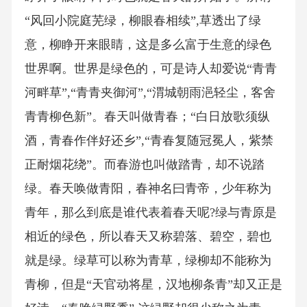
“风回小院庭芜绿，柳眼春相续”,草透出了绿
意，柳睁开来眼睛，这是多么富于生意的绿色
世界啊。世界是绿色的，可是诗人却爱说“青青
河畔草”,“青青夹御河”,“渭城朝雨浥轻尘，客舍
青青柳色新”。春天叫做青春；“白日放歌须纵
酒，青春作伴好还乡”,“青春复随冠冕人，紫禁
正耐烟花绕”。而春游也叫做踏青，却不说踏
绿。春天唤做青阳，春神名曰青帝，少年称为
青年，那么到底是谁代表着春天呢?绿与青原是
相近的绿色，所以春天又称碧落、碧空，碧也
就是绿。绿草可以称为青草，绿柳却不能称为
青柳，但是“天官动将星，汉地柳条青”却又正是