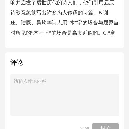
响并启发了后世历代的诗人们，他们引用屈原
诗歌意象就写出许多为人传诵的诗篇。B.谢
庄、陆厥、吴均等诗人用“木”字的场合与屈原当
时所见的“木叶下”的场合是高度近似的。C.“寒
风扫高木”“高树多悲风”中“高木”“高树”虽可互
换，但互换后的境与情都不尽相同。D.同是桑
评论
树，“枯桑知天风”中的形象与“柔条纷冉冉，落
叶何翩翩”中的形象却是很不相同的。2.下列对
材料的相关分析，正确的一项是(3分)A.诗歌形
象注重暗示性，古典诗歌中常见“木叶”而少见
“树叶”,就是因为“木叶”有丰富的暗示性而“树
叶”没有。B.诗歌形象反映诗人或诗中人的形
象，屈原的“木叶”折射湘夫人性格，司空曙的
提交
0
/150