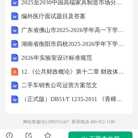
2025至2030中国高端家具制造市场分析及投资机会预测报告
1）在直线/的另一侧取点K,以P为
编外医疗面试题目及答案
广东省佛山市2025-2026学年高一下学期期末考试数学试卷
圆心，PK为半径画弧交直线/于
湖南省衡阳市四校2025-2026学年下学期期末检测 七年级地理试卷（含答案）
点A和点B,
2026年实验室设计标准规范
2）分别以A、B圆心，大于‘AB为
12.《公共财政概论》第十二章 财政体制 改
二手车销售公司运营方案范文
2
（正式版）DB51∕T 1235-2011 《香樟用材林栽培技术规程》
半径画弧交于C
网站客服QQ:2881952447 联系电话:
400-852-1180
3）作直线PC。