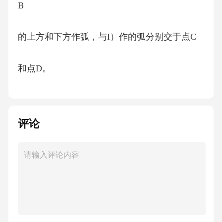
B
的上方和下方作弧，与I）作的弧分别交于点C
和点D。
3）过点C和点D作直线CD。
评论
则直线CD就是所要求作的垂直平分线.
基本作图④：作已知角的角平分线
已知:如图，ZAOB,