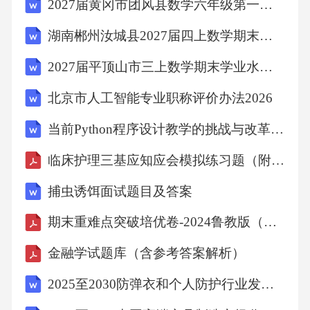
2027届黄冈市团风县数学六年级第一学期期末检测模拟试题含解析
两弧交/AOB内于P：
湖南郴州汝城县2027届四上数学期末考试模拟试题含解析
2027届平顶山市三上数学期末学业水平测试试题含解析
3）作射线0P。
北京市人工智能专业职称评价办法2026
则射线0P就是NA0B的角平分线。
当前Python程序设计教学的挑战与改革方向
临床护理三基应知应会模拟练习题（附答案解析）
基本作图⑤：过一点作已知直线的垂线。
捕虫诱饵面试题目及答案
已知：如图，直线/，点P在直线/外。
期末重难点突破培优卷-2024鲁教版（五四学制）六年级英语下册（含答案解析）
求作：直线PC垂直直线I.
金融学试题库（含参考答案解析）
2025至2030防弹衣和个人防护行业发展趋势分析与未来投资战略咨询研究报告
作法：