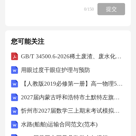
求作：射线0P,使NAOP=NBOP
提交
0
/150
（即OP平分NAOB）.
您可能关注
作法：
GB/T 34500.6-2026稀土废渣、废水化学分析方法第6部分：铊、钒含量的测定电感耦合等离子体质谱法
1）以O为圆心，任意长度为半径画弧,
用眼过度干眼症护理与预防
分别交OA,OB于点M,点N。
【人教版2019必修第一册】高一物理5牛顿运动定律的应用（教学设计）教案
2027届内蒙古呼和浩特市土默特左旗数学六年级第一学期期末调研试题含解析
2）分别以M,N为圆心，大于」MN的相同线段
为半径画弧,
忻州市2027届数学三上期末考试模拟试题含解析
水路(船舶)运输合同范文(范本)
2