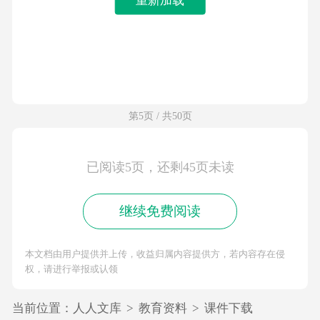
第5页 / 共50页
已阅读5页，还剩45页未读
继续免费阅读
本文档由用户提供并上传，收益归属内容提供方，若内容存在侵
权，请进行举报或认领
当前位置：
人人文库
>
教育资料
>
课件下载