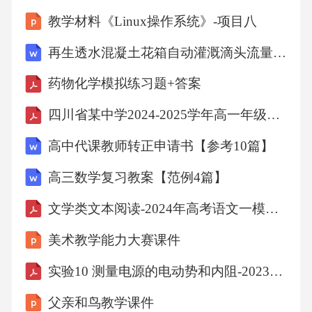
教学材料《Linux操作系统》-项目八
再生透水混凝土花箱自动灌溉滴头流量监理细则
药物化学模拟练习题+答案
四川省某中学2024-2025学年高一年级下册5月月考地理试题（含解析）
高中代课教师转正申请书【参考10篇】
高三数学复习教案【范例4篇】
文学类文本阅读-2024年高考语文一模试题分类汇编
美术教学能力大赛课件
实验10 测量电源的电动势和内阻-2023年高考物理实验专项突破
父亲和鸟教学课件