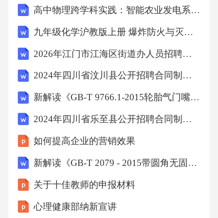
高中物理跨学科实践：智能农业发电系统教学设计
进行临床护理义务B.紧急救治患者的义务C.正确
查对、执行医嘱的义务D.参与公共卫生和疾病
九年级化学沪教版上册 爆炸防火与灭火 知识清单
预防控制工作答案：D分析：参与公共卫生和疾
2026年江门市江海区街道办人员招聘考试备考试题及答案详解
病预防控制工作是护士的权利，依法进行临床
2024年四川省汶川县公开招聘合同制交警试题带答案详解
护理义务、紧急救治患者的义务、正确查对、
执行医嘱的义务均是护士的义务，所以选D。1
新解读《GB-T 9766.1-2015轮胎气门嘴试验方法 第1部分：压紧式内胎气门嘴试验方法》
7.患者，男，45岁。因急性阑尾炎入院，拟在腰
2024年四川省乐至县公开招聘合同制交警试题带答案详解
麻下行阑尾切除术。术前护士为其安置的体位
如何提高企业的营销效果
是（）A.去枕仰卧位B.屈膝仰卧位C.侧卧位D.半
新解读《GB-T 2079 - 2015带圆角无固定孔的硬质合金可转位刀片 尺寸》
坐卧位答案：A分析：腰麻术后患者应去枕仰卧
6～8小时，防止脑脊液外漏导致头痛，所以术
关于十佳教师的申报材料
前护士为其安置的体位是去枕仰卧位，选A。1
心理健康部纳新宣讲
8.下列关于无菌技术操作原则的叙述，错误的是