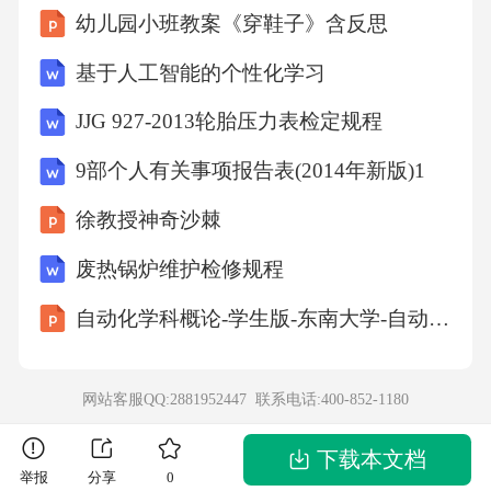
幼儿园小班教案《穿鞋子》含反思
（）A.操作前半小时应停止清扫地面等工作B.
无菌物品与非无菌物品应分开放置C.无菌包外
基于人工智能的个性化学习
应注明物品名称、灭菌日期等D.无菌持物钳可
JJG 927-2013轮胎压力表检定规程
夹取无菌油纱布答案：D分析：无菌持物钳不可
9部个人有关事项报告表(2014年新版)1
夹取无菌油纱布，因为油质可影响消毒效果，
徐教授神奇沙棘
A、B、C选项均是无菌技术操作的正确原则，
所以选D。19.患者，女，60岁。因肺炎入院，
废热锅炉维护检修规程
体温39.5℃，护士为其进行物理降温时，应将冰
自动化学科概论-学生版-东南大学-自动化学院课件
袋放置在（）A.前额、头顶B.腹部C.足底D.心前
区答案：A分析：物理降温时冰袋可放置在前
网站客服QQ:2881952447 联系电话:
400-852-1180
额、头顶、颈部、腋下、腹股沟等大血管处，
腹部用冷易引起腹泻，足底用冷可反射性引起
下载本文档
举报
分享
0