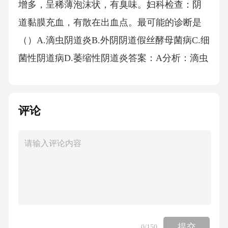
增多，呈稀薄泡沫状，有臭味。妇科检查：阴
道黏膜充血，有散在出血点。最可能的诊断是
（）A.滴虫阴道炎B.外阴阴道假丝酵母菌病C.细
菌性阴道病D.萎缩性阴道炎答案：A分析：滴虫
阴道炎的典型白带特点是稀薄泡沫状、有臭
味，阴道黏膜充血，有散在出血点，符合该患
评论
者表现，外阴阴道假丝酵母菌病白带呈豆腐渣
样，细菌性阴道病白带均匀一致、有鱼腥臭
味，萎缩性阴道炎多见于绝经后女性，所以选
A。13.某患者，右上肢烧伤后，创面有大水
疱，剧痛，其烧伤深度为（）A.Ⅰ度B.浅Ⅱ度C.
深Ⅱ度D.Ⅲ度答案：B分析：浅Ⅱ度烧伤的特点
是水疱较大、疱壁薄，剧痛，创底肿胀发红，
提交
0
/150