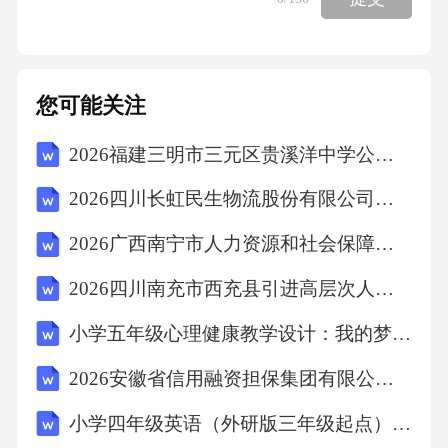
所以该患者烧伤深度为浅Ⅱ度，Ⅰ度烧伤无水
疱，深Ⅱ度水疱较小、疱壁厚，Ⅲ度烧伤为焦
痂，无水疱，所以选B。14.颅内压增高的“三主
您可能关注
征”是（）A.头痛、呕吐、视乳头水肿B.头痛、
2026福建三明市三元区贵溪洋中学公开招聘临聘教师5人考前冲刺试卷及答案详解【名校卷】
呕吐、癫痫发作C.头痛、呕吐、意识障碍D.头
痛、呕吐、复视答案：A分析：颅内压增高的
2026四川长虹民生物流股份有限公司招聘战略采购岗位2人备考题库（含答案详解）
“三主征”是头痛、呕吐、视乳头水肿，所以选
2026广西南宁市人力资源和社会保障局招募南宁市本级第二批就业见习人员720人备考题库【满分必刷】附答案详解
A。15.骨折的专有体征是（）A.疼痛B.肿胀C.功
2026四川南充市西充县引进高层次人才笔试题库带答案详解（黄金题型）
能障碍D.畸形、异常活动、骨擦音或骨擦感答
案：D分析：骨折的专有体征是畸形、异常活
小学五年级心理健康教学设计：我的梦想种子-生涯启蒙与自我探索
动、骨擦音或骨擦感，疼痛、肿胀、功能障碍
2026安徽省信用融资担保集团有限公司所属分公司招聘14人笔试参考题库及答案详解
也可见于其他损伤，不是骨折特有的，所以选
小学四年级英语（外研版三年级起点）上册模块知识结构化预习指南（教案）
D。16.下列哪项不属于护士的义务（）A.依法