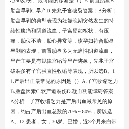
心90次/分。最可能的诊断是（）A.前置胎盘B.
胎盘早剥C.早产D.先兆子宫破裂答案：B分析：
胎盘早剥的典型表现为妊娠晚期突然发生的持
续性腹痛和阴道流血，子宫硬如板状，有压
痛，胎位不清，胎心异常等，该孕妇符合胎盘
早剥的表现，前置胎盘多为无痛性阴道流血，
早产主要是有规律宫缩等早产迹象，先兆子宫
破裂多有子宫强直性收缩等表现，所以选B。1
1.产后出血最常见的原因是（）A.子宫收缩乏力
B.胎盘因素C.软产道裂伤D.凝血功能障碍答案：
A分析：子宫收缩乏力是产后出血最常见的原
因，约占产后出血总数的70%～80%，所以选
A。12.患者，女，30岁。已婚，近3个月来白带