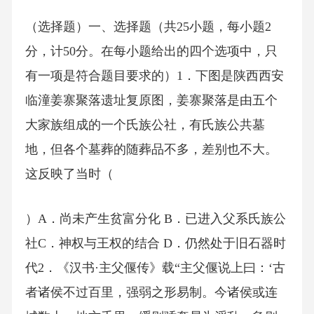
（选择题）一、选择题（共25小题，每小题2
分，计50分。在每小题给出的四个选项中，只
有一项是符合题目要求的）1．下图是陕西西安
临潼姜寨聚落遗址复原图，姜寨聚落是由五个
大家族组成的一个氏族公社，有氏族公共墓
地，但各个墓葬的随葬品不多，差别也不大。
这反映了当时（
）A．尚未产生贫富分化 B．已进入父系氏族公
社C．神权与王权的结合 D．仍然处于旧石器时
代2．《汉书·主父偃传》载“主父偃说上曰：‘古
者诸侯不过百里，强弱之形易制。今诸侯或连