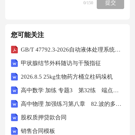
）A．淮海战役 B．千里跃进大别山 C．转战陕
提交
0
/150
北 D．百万雄师过大江13．词汇出现频率的高
低反映了一定时期内国家政治、经济、文化主
题的变化。以下词汇最有可能属于1949-1956年
您可能关注
的是（
GB/T 47792.3-2026自动液体处理系统第3部分：容量性能的测定、规范和报告
）A．一五计划
甲状腺结节外科随访与干预指征
2026.8.5 25kg生物药方桶立柱码垛机
三大改造 B．大跃进
高中数学 加练 专题3 第32练 端点效应
人民公社C．包产到户
高中物理 加强练习第八章 82.波的多解问题
股权质押贷款合同
国企改革 D．中国梦
销售合同模板