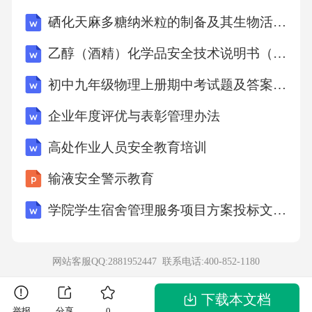
硒化天麻多糖纳米粒的制备及其生物活性研究
）A．全面建设社会主义的曲折发展 B．夺取新
乙醇（酒精）化学品安全技术说明书（MSDS-SDS）
民主主义革命的全国胜利C．中国特色社会主义
初中九年级物理上册期中考试题及答案【完整版】
进入新时代 D．中国特色社会主义的开创与发
展16．某帝国凭借由公民组成的强大军队征服
企业年度评优与表彰管理办法
了意大利后，接着向地中海地区扩张，最终把
高处作业人员安全教育培训
整个地中海变成了它的内海。该帝国是（
输液安全警示教育
）A．亚历山大帝国 B．古罗马帝国 C．波斯帝
学院学生宿舍管理服务项目方案投标文件（技术方案）
国 D．阿拉伯帝国17．8—15世纪，西非的马里
国王曼萨·穆萨曾带领一支庞大的商队前往麦
网站客服QQ:2881952447 联系电话:
400-852-1180
加，与阿拉伯人进行商业贸易。他所携带的主
下载本文档
要出口物品最有可能是（
举报
分享
0