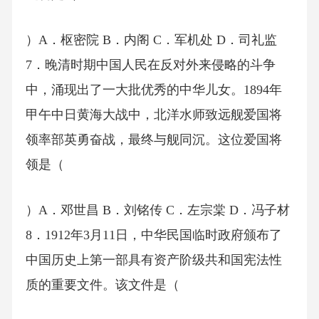
）A．枢密院 B．内阁 C．军机处 D．司礼监
7．晚清时期中国人民在反对外来侵略的斗争
中，涌现出了一大批优秀的中华儿女。1894年
甲午中日黄海大战中，北洋水师致远舰爱国将
领率部英勇奋战，最终与舰同沉。这位爱国将
领是（
）A．邓世昌 B．刘铭传 C．左宗棠 D．冯子材
8．1912年3月11日，中华民国临时政府颁布了
中国历史上第一部具有资产阶级共和国宪法性
质的重要文件。该文件是（