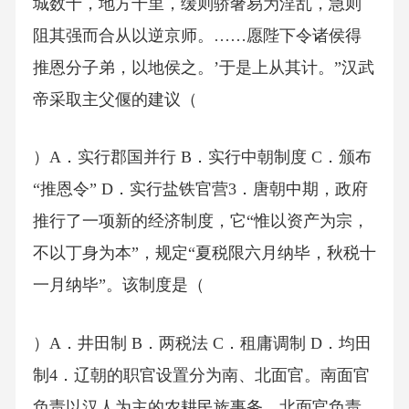
城数十，地方千里，缓则骄奢易为淫乱，急则
阻其强而合从以逆京师。……愿陛下令诸侯得
推恩分子弟，以地侯之。’于是上从其计。”汉武
帝采取主父偃的建议（
）A．实行郡国并行 B．实行中朝制度 C．颁布
“推恩令” D．实行盐铁官营3．唐朝中期，政府
推行了一项新的经济制度，它“惟以资产为宗，
不以丁身为本”，规定“夏税限六月纳毕，秋税十
一月纳毕”。该制度是（
）A．井田制 B．两税法 C．租庸调制 D．均田
制4．辽朝的职官设置分为南、北面官。南面官
负责以汉人为主的农耕民族事务，北面官负责