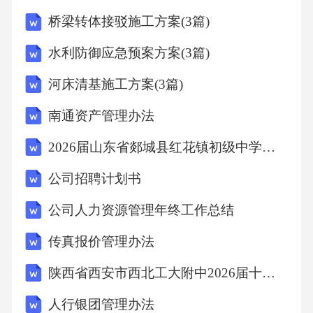
脱贫攻坚14．时间和空间是构成历史的基本要
桥梁转体接驳施工方案(3篇)
素，绘制时间轴是培养时空观念的重要方法。
水利防御应急预案方案(3篇)
下列时间轴上①和②处的位置分别是（
河床清基施工方案(3篇)
）A．日内瓦会议
南通资产管理办法
2026届山东省郯城县红花镇初级中学中考联考英语试卷含答案
亚非会议 B．中美建交
公司招聘计划书
南方谈话C．七千人大会
公司人力资源管理年终工作总结
三线建设 D．中共八大
传真报价管理办法
陕西省西安市西北工大附中2026届十校联考最后英语试题含答案
八字方针15．下图是高一上学期某同学历史课
人行银团管理办法
堂笔记的节选。据此判断，这一课的标题是（