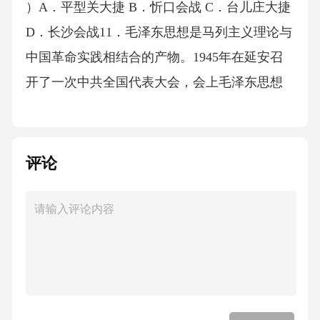
）A．平型关大捷 B．忻口会战 C．台儿庄大捷
D．长沙会战11．毛泽东思想是马列主义理论与
中国革命实践相结合的产物。1945年在延安召
开了一次中共全国代表大会，会上毛泽东思想
被确立为党的指导思想。这次大会是（
）A．八七会议 B．遵义会议 C．中共七大 D．
评论
洛川会议12．1947年6月，刘伯承、邓小平率领
晋冀鲁豫野战军主力12万人，一举突破黄河天
险，直接威胁到国民党统治中心的南京、武
汉，揭开了战略进攻的序幕。这次军事行动是
（