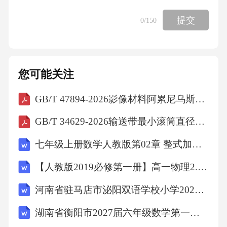
第1页共64页
提交
0
/150
V.陪同，陪伴，与...accompanysb.tosp.
您可能关注
12accompanyISkAmpsni/无
GB/T 47894-2026影像材料阿累尼乌斯型预测的试验方法
同时发生陪某人去某地
GB/T 34629-2026输送带最小滚筒直径的确定
accuracyn.准确，
七年级上册数学人教版第02章 整式加减测试卷（原卷版）
【人教版2019必修第一册】高一物理2.时间 位移（教学设计）教案
13accurate['aekjorot]adj.精确的无
河南省驻马店市泌阳双语学校小学2027届数学三上期末综合测试试题含解析
精确
湖南省衡阳市2027届六年级数学第一学期期末综合测试模拟试题含解析