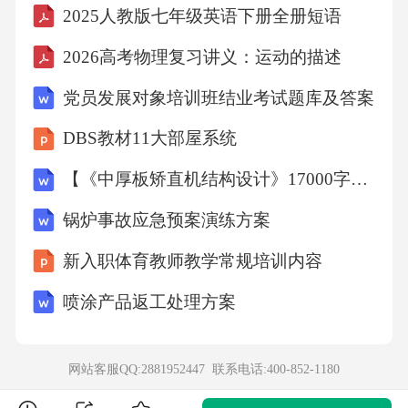
(缩)”=^advertisemen
2025人教版七年级英语下册全册短语
2026高考物理复习讲义：运动的描述
17AD/aed/无无
党员发展对象培训班结业考试题库及答案
tn.广告
DBS教材11大部屋系统
【《中厚板矫直机结构设计》17000字（论文）】
/sdaep'telJ(adaptv.使适应，
锅炉事故应急预案演练方案
18adaptationn.适应，改编本无
新入职体育教师教学常规培训内容
喷涂产品返工处理方案
o)n/适合，改编
adjusttosth./doingsth.
网站客服QQ:2881952447 联系电话:
400-852-1180