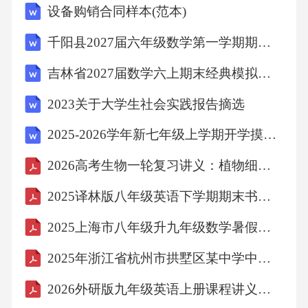
V,正确无误的，精确accusesb.ofsth.指控
设备购销合同样本(范本)
千阳县2027届六年级数学第一学期期末监测模拟试题含解析
14accuse/s'kju：z/无
吉林省2027届数学六上期末经典模拟试题含解析
的某人某事
2023关于大学生社会实践报告摘选
2025-2026学年新七年级上学期开学摸底考试语文试卷（湖北专用）
15acid/'aesid/a.酸的无无
2026高考生物一轮复习讲义：植物细胞工程（含答案）
acknowledgement
2025译林版八年级英语下学期期末书面表达专项复习练习题
2025上海市八年级升九年级数学暑假提升讲义：三角形一边的平行线（第2课时）（十一大题型）原卷版
16acknowledge/ok'nolidj/V.承认无
2025年浙江省杭州市拱墅区某中学中考数学三模试卷
n.承认；确认
2026外研版九年级英语上册课程讲义学案