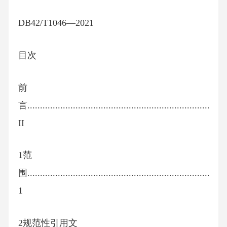
DB42/T1046—2021
目次
前
言..............................................................................
II
1范
围..............................................................................
1
2规范性引用文