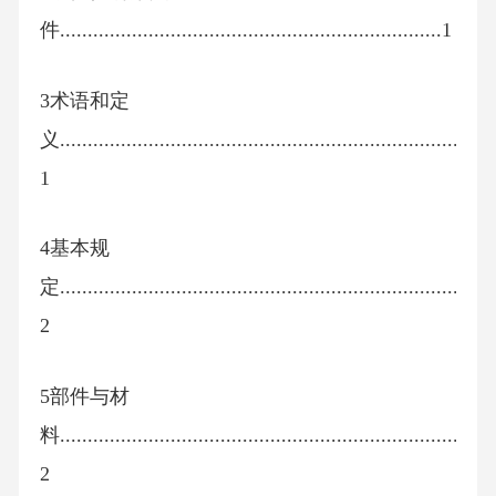
件.....................................................................1
3术语和定
义.........................................................................
1
4基本规
定...........................................................................
2
5部件与材
料.........................................................................
2