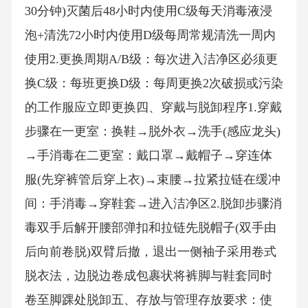
30分钟)灭菌后48小时内使用C级每天消毒液浸
泡+清洗72小时内使用D级每周常规清洗一周内
使用2.更换周期A/B级：每次进入洁净区必须更
换C级：每班更换D级：每周更换2次破损或污染
的工作服应立即更换四、穿戴与脱卸程序1.穿戴
步骤在一更室：换鞋→脱外衣→洗手(感应龙头)
→手消毒在二更室：戴口罩→戴帽子→穿连体
服(先穿裤管后穿上衣)→束腰→拉紧拉链在缓冲
间：手消毒→穿鞋套→进入洁净区2.脱卸步骤消
毒双手后解开腰部弹扣和拉链先脱帽子(双手由
后向前卷脱)双臂后撤，退出一侧袖子采用卷式
脱衣法，边脱边卷成包裹状将裤脚与鞋套同时
卷至脚踝处脱卸五、存放与管理存放要求‌：使