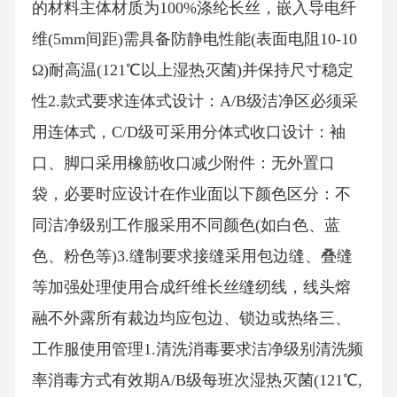
的材料主体材质为100%涤纶长丝，嵌入导电纤
维(5mm间距)需具备防静电性能(表面电阻10-10
Ω)耐高温(121℃以上湿热灭菌)并保持尺寸稳定
性2.款式要求连体式设计‌：A/B级洁净区必须采
用连体式，C/D级可采用分体式收口设计‌：袖
口、脚口采用橡筋收口减少附件‌：无外置口
袋，必要时应设计在作业面以下颜色区分‌：不
同洁净级别工作服采用不同颜色(如白色、蓝
色、粉色等)3.缝制要求接缝采用包边缝、叠缝
等加强处理使用合成纤维长丝缝纫线，线头熔
融不外露所有裁边均应包边、锁边或热络三、
工作服使用管理1.清洗消毒要求洁净级别清洗频
率消毒方式有效期A/B级每班次湿热灭菌(121℃,