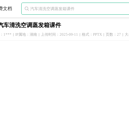
费文档

汽车清洗空调蒸发箱课件
1***
IP属地：湖南
上传时间：2025-09-11
格式：PPTX
页数：27
大