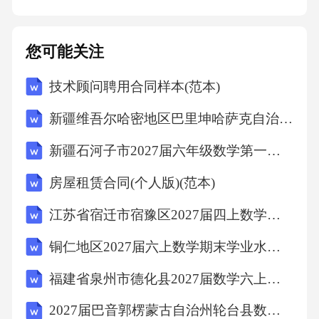
现实必要性。本研究旨在弥补现有研究的不
足，通过构建系统性的理论框架和可操作的实
您可能关注
践方案，为提升全球供应链韧性、保障区域乃
至全球经济的稳定运行提供智力支持。
技术顾问聘用合同样本(范本)
新疆维吾尔哈密地区巴里坤哈萨克自治县2027届六年级数学第一学期期末质量检测试题含解析
2.项目研究的社会、经济或学术价值
新疆石河子市2027届六年级数学第一学期期末质量跟踪监视模拟试题含解析
本项目的研究价值主要体现在以下三个层面：
房屋租赁合同(个人版)(范本)
社会价值、经济价值与学术价值。
江苏省宿迁市宿豫区2027届四上数学期末联考模拟试题含解析
在社会价值层面，本项目的研究成果对于维护
铜仁地区2027届六上数学期末学业水平测试试题含解析
国家安全、促进社会和谐稳定具有重要意义。
福建省泉州市德化县2027届数学六上期末考试模拟试题含解析
全球供应链的稳定不仅是经济问题，更是关乎
2027届巴音郭楞蒙古自治州轮台县数学六上期末联考试题含解析
国计民生的社会问题。一旦供应链断裂，不仅