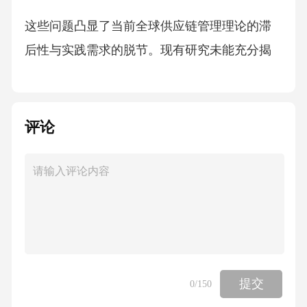
这些问题凸显了当前全球供应链管理理论的滞
后性与实践需求的脱节。现有研究未能充分揭
示地缘、经济波动与供应链风险之间的复杂互
动关系，也缺乏一套能够适应动态、不确定环
境的风险管理框架。特别是在中国深度融入全
评论
球化的背景下，我国不仅是全球供应链的重要
参与者和受益者，也面临着供应链断裂的巨大
风险。关键技术和资源对外依存度高、部分产
业环节缺乏自主可控能力等问题，使得我国经
济安全与供应链韧性紧密相连。因此，开展基
于全球供应链韧性的区域协同风险管理机制研
提交
0
/150
究，不仅具有重要的理论价值，更具有紧迫的