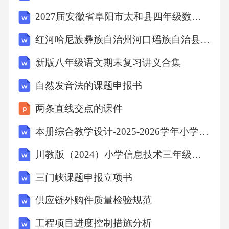
2027届安徽省阜阳市太和县四年级数学第一学期期末学业质量监测模拟试题含解析
会导致经济损失，还可能引发社会恐慌、失业
增加、民生保障困难等一系列社会问题。例
红河哈尼族彝族自治州河口瑶族自治县2027届六上数学期末联考试题含解析
如，疫情期间医疗物资供应链的断裂，直接影
新版八年级语文期末复习讲义合集
响了疫情防控效果和民众生命健康安全。本项
自然发音法的课题申报书
目通过研究区域协同风险管理机制，有助于提
升政府应对供应链危机的决策能力，完善应急
两条直线交点的课件
管理体系的韧性建设。研究成果可以为政府制
本册综合教学设计-2025-2026学年小学综合实践活动一年级下册冀少版
定相关政策提供依据，如优化区域产业布局、
川教版（2024）小学信息技术三年级上册《作品在线共分享》教学设计
推动关键技术研发、完善应急物资储备等，从
三门峡课题申报立项书
而增强社会抵御风险的能力。此外，通过构建
风险共担机制，有助于缓解国际社会在危机面
供应链外购件质量检验规范
前的对立情绪，促进区域合作与信任，为构建
工程项目进度控制措施分析