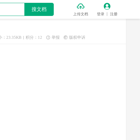


搜文档
上传文档
登录
注册
：23.35KB
积分：12
举报
版权申诉

