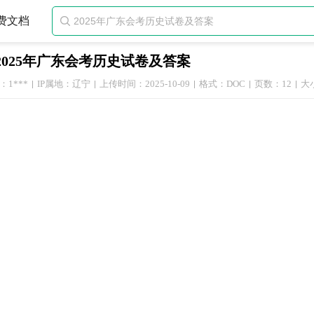
费文档

2025年广东会考历史试卷及答案
1***
IP属地：辽宁
上传时间：2025-10-09
格式：DOC
页数：12
大小