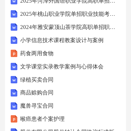
2025年菏泽外国语职业学院高职单招职业适应性测试考试题库含完整答案详解【历年真题】
2025年桃山职业学院单招职业技能考试题库带答案详解（能力提升）
（4）质保期满无争议后，甲方支付剩余5%质保
金。
2024年雅安蒙顶山茶学院高职单招职业技能考试模拟试卷含答案详解（培优）
小学信息技术课程教案设计与案例
3、税费承担：如需开具增值税专用发票，税金
药食两用食物
由甲方承担，乙方需在收到款项后____日内开
具等额发票。
文学课堂实录教学案例与心得体会
绿植买卖合同
五、违约责任
商品赊购合同
1、若甲方无正当理由逾期支付任何款项，每逾
魔兽寻宝合同
期一日，应按逾期金额的千分之一向乙方支付
喉癌患者个案护理
违约金，但累计违约金不超过合同总价款的1