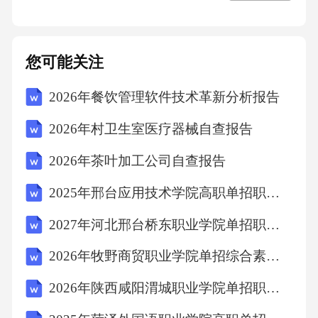
______元整），含税价格。费用包含但不限于
桩材、设备租赁、人工、检测、运输及管理费
等。
您可能关注
2026年餐饮管理软件技术革新分析报告
2、付款方式：
2026年村卫生室医疗器械自查报告
（1）合同签订后____日内，甲方支付合同总价
2026年茶叶加工公司自查报告
款的30%作为预付款，乙方需提供等额发票；
2025年邢台应用技术学院高职单招职业适应性测试考试模拟试卷附答案详解（研优卷）
（2）打桩工程完成____%后，甲方支付至合同
2027年河北邢台桥东职业学院单招职业技能考试模拟试卷附答案详解（巩固）
总价款的40%，乙方需提供进度确认单及发票；
2026年牧野商贸职业学院单招综合素质考试题库及答案详解【考点梳理】
（3）竣工验收合格后，甲方支付至合同总价款
2026年陕西咸阳渭城职业学院单招职业技能考试题库带答案详解（达标题）
的50%，乙方需提供完整结算资料及发票；