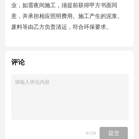
业，如需夜间施工，须提前获得甲方书面同
意，并承担相应照明费用。施工产生的泥浆、
废料等由乙方负责清运，符合环保要求。
4、乙方应对施工过程中可能出现的地质风险进
行评估，并制定应急预案。如因乙方原因导致
评论
桩基质量不合格，乙方需承担全部返工费用，
且甲方有权解除合同并要求赔偿损失。
四、费用与结算
1、合同总价款：本合同项下所有打桩服务费用
总计为人民币_______元（大写：____________
提交
0
/150