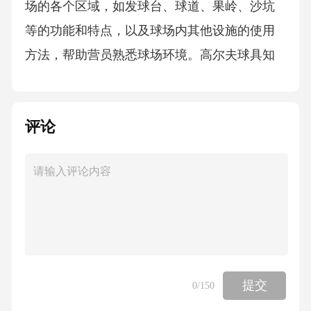
场的各个区域，如发球台、球道、果岭、沙坑
等的功能和特点，以及球场内其他设施的使用
方法，帮助营员熟悉球场环境。高尔夫球具知
识：详细介绍高尔夫球杆的种类、特点和选择
方法，让营员了解不同球杆在不同场景下的使
评论
用技巧。同时，讲解高尔夫球的构造、性能和
品牌差异，以及手套、帽子等辅助装备的作
用。2.高尔夫基本技术动作握杆：教授正确的握
杆方法，包括重叠式握杆、互锁式握杆和棒球
式握杆等，讲解每种握杆方式的特点和适用场
景，让营员通过练习找到最适合自己的握杆方
式。站姿与站位：指导营员掌握正确的站姿和
提交
0
/150
站位，包括双脚的间距、身体的重心分布、膝