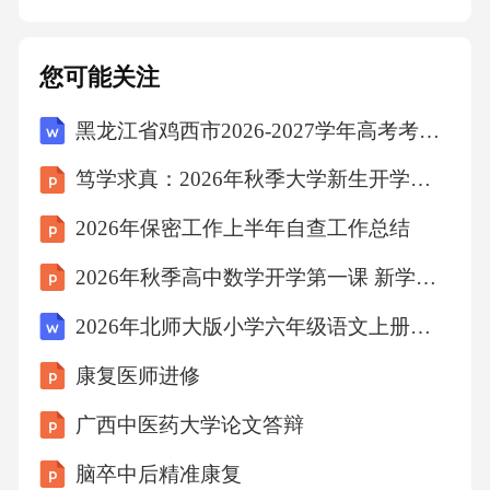
盖的弯曲程度等，确保身体姿势稳定，为击球
做好准备。挥杆动作：分解讲解高尔夫挥杆的
您可能关注
基本动作，如引杆、上杆、顶点、下杆、击
黑龙江省鸡西市2026-2027学年高考考前提分物理仿真卷（含答案解析）
球、随挥等环节，通过教练的示范和营员的模
仿练习，让营员初步掌握挥杆的节奏和要领。
笃学求真：2026年秋季大学新生开学第一课
推杆技术：专门针对推杆进行教学，讲解推杆
2026年保密工作上半年自查工作总结
的准备姿势、击球动作和瞄准方法，让营员了
2026年秋季高中数学开学第一课 新学期学习规划教学设计
解如何通过推杆将球准确地送入球洞。切杆技
术：介绍切杆的用途和技术要点，包括击球的
2026年北师大版小学六年级语文上册第5单元《草船借箭》说课教案
角度、力度控制等，帮助营员在球场上应对不
康复医师进修
同的球位和距离。3.高尔夫运动心理与策略运动
广西中医药大学论文答辩
心理调适：教导营员如何在高尔夫运动中保持
脑卒中后精准康复
良好的心态，应对压力和挫折，培养自信、冷