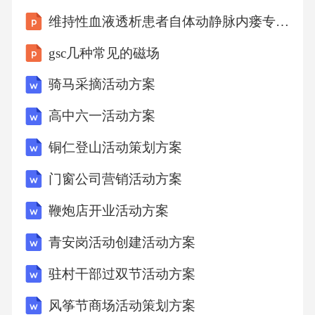
静、专注的心理素质。通过心理小游戏、案例
维持性血液透析患者自体动静脉内瘘专项综合管理方案的构建及应用
分析等方式，让营员学会调整自己的情绪和思
gsc几种常见的磁场
维，以更好的状态投入到比赛和练习中。比赛
骑马采摘活动方案
策略制定：讲解在高尔夫比赛中如何根据球场
情况、自身球技和对手实力制定合理的比赛策
高中六一活动方案
略，如发球策略、球道选择、击球顺序等，让
铜仁登山活动策划方案
营员明白策略在高尔夫运动中的重要性，并学
门窗公司营销活动方案
会运用策略提高比赛成绩。（四）实践练习1.练
鞭炮店开业活动方案
习场练习每天安排固定时间在高尔夫练习场进
行练习，教练根据营员的学习进度和掌握情
青安岗活动创建活动方案
况，进行针对性的指导和纠正。营员们在练习
驻村干部过双节活动方案
场按照教练的要求，反复练习握杆、站姿、挥
风筝节商场活动策划方案
杆等基本技术动作，通过不断的练习来提高动