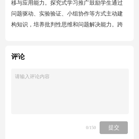
移与应用能力。探究式学习推广鼓励学生通过
问题驱动、实验验证、小组协作等方式主动建
构知识，培养批判性思维和问题解决能力。跨
学科融合设计学科边界突破在语文教学中融入
历史背景分析，在数学课程中引入经济模型案
评论
例，促进知识互联互通与深度学习。STEAM教
育实践通过项目制学习（如机器人制作、生态
调查）融合科学、技术、工程、艺术与数学，
强化创新实践能力。主题式课程整合围绕“环境
保护”“科技创新”等核心议题，整合科学、人
文、艺术等多学科内容，培养学生系统性思
维。培训目标设置04引导教师探索多元化教学
提交
0
/150
策略，如项目式学习、跨学科整合等，提升课