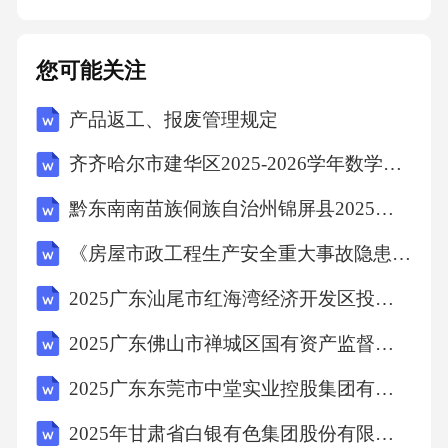
堂互动性与学生参与度。教学方法创新指导教
师构建科学的学业评价标准，将过程性评价与
您可能关注
结果性评价结合，精准反馈学生学习效果。评
产品返工、报废管理规定
价体系优化01020304通过系统化培训帮助教师
全面掌握新课标的核心内容、框架结构及实施
齐齐哈尔市建华区2025-2026学年数学四年级下学期期末复习检测试题（含答案）
要点，确保教学设计与课标要求高度契合。深
黔东南南苗族侗族自治州锦屏县2025年数学三年级下学期期末考试模拟试题含答案解析
化课标理解培养教师高效利用数字化教学工具
《房屋市政工程生产安全重大事故隐患判定标准（2024版）》准培训考试题
和校本资源的能力，支持个性化教学需求。资
源整合能力教师能力提升学生发展导向核心素
2025广东汕尾市红海湾经济开发区投资控股有限公司招聘会计岗位拟聘用人员笔试历年难易错考点试卷带答案解析
养培养明确新课标对学生批判性思维、合作能
2025广东佛山市禅城区国有资产监督管理局下属企业招聘1人笔试历年常考点试题专练附带答案详解
力、创新精神等核心素养的要求，指导教师针
2025广东东莞市中堂实业控股集团有限公司招聘6人笔试历年常考点试题专练附带答案详解
对性设计教学活动。强调因材施教原则，帮助
2025年甘肃省白银有色集团股份有限公司技能操作人员社会招聘552人笔试历年难易错考点试卷带答案解析
教师识别学生个体差异，制定分层教学方案以