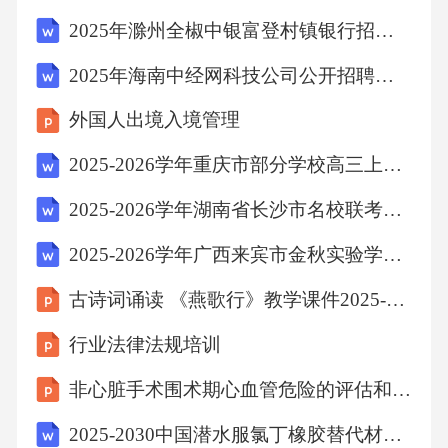
满足不同学习需求。通过情境化教学设计和真
2025年滁州全椒中银富登村镇银行招聘8人笔试历年典型考题及考点剖析附带答案详解
实问题驱动，增强学生主动探究的积极性，促
2025年海南中经网科技公司公开招聘笔试历年备考题库附带答案详解
进终身学习意识形成。结合课标中的实践性要
外国人出境入境管理
求，指导教师设计实验、调研等实操环节，提
升学生动手能力与问题解决能力。差异化教学
2025-2026学年重庆市部分学校高三上学期9月月考政治试题
支持学习兴趣激发实践能力强化受众需求定位
2025-2026学年湖南省长沙市名校联考联合体高二上学期开学考试政治试题
学段差异分析针对小学、初中、高中不同学段
2025-2026学年广西来宾市金秋实验学校高三上学期9月月考政治试卷
教师的实际需求，提供分层次、分学科的课标
古诗词诵读 《燕歌行》教学课件2025-2026学年统编版高中语文选择性必修中册
解读与案例示范。02040301学科特性聚焦针对
理科、文科、艺术等学科特点，定制专项培训
行业法律法规培训
内容，解决学科教师在课标转化中的具体困
非心脏手术围术期心血管危险的评估和处理【共48张】
惑。区域教育适配结合城乡教育资源差异，为
2025-2030中国潜水服氯丁橡胶替代材料可行性论证
偏远地区教师提供可落地的教学改进建议，缩