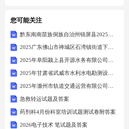
降可能造成安全事故。设备老化应急处理措施
在遇到突发情况时，操作员应立即执行紧急停
您可能关注
机程序，以防止机械故障扩大。紧急停机程序0
黔东南南苗族侗族自治州锦屏县2025年数学三年级下学期期中考试模拟试题含答案解析
1施工人员应接受急救培训，以便在事故发生时
能提供初步的医疗援助。事故现场急救02制定
2025广东佛山市禅城区石湾镇街道下属公有企业人员招聘3人笔试历年常考点试题专练附带答案详解
并熟悉安全撤离路线，确保在紧急情况下人员
2025年阜阳颍上县开源水务有限公司公开招聘劳务派遣工作人员12名笔试历年难易错考点试卷带答案解析
能迅速、有序地撤离危险区域。安全撤离路线0
2025年甘肃省武威市水利水电勘测设计院有限公司招聘12人笔试历年难易错考点试卷带答案解析
3施工机械维护保养章节副标题伍日常维护要点
确保施工机械的液压油、润滑油等油液处于适
2025年滁州市轨道交通运营有限公司第二批次社会招聘4人笔试历年典型考点题库附带答案详解
宜水平，避免因油液不足导致机械磨损。定期
急救转运试题及答案
检查油液定期清理施工机械表面的泥土和杂
药剂科4月份科室培训试题测试卷附答案
物，防止腐蚀和机械性能下降。清洁机械表面
2026电子技术 笔试题及答案
定期检查并紧固螺栓、螺母等紧固件，确保机