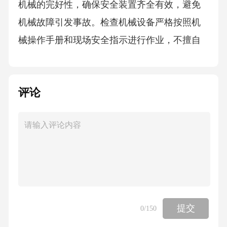
机械的完好性，确保安全装置齐全有效，避免
机械故障引发事故。检查机械设备严格按照机
械操作手册和现场安全指示进行作业，不擅自
更改操作程序，确保作业流程的安全性。遵守
操作指令确保施工机械周围环境整洁，无杂物
评论
堆放，避免因环境因素导致操作失误或机械故
障。保持工作区域清洁常见安全隐患施工机械
如未经定期维护和检查，可能会发生故障，导
致操作事故。机械故障01020304操作人员未按
规程操作或缺乏专业培训，易引发安全事故。
操作不当施工现场的不安全环境，如湿滑地
面、恶劣天气等，也是安全隐患之一。环境因
提交
0
/150
素长期使用未及时更换的老旧设备，其性能下