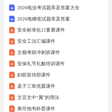
械部件连接稳固，避免松动造成事故。检查紧
2026电业考试题库及答案大全
固件定期保养流程清洁和润滑关键部件对机械
2026电梯笔试题库及答案
的链条、轴承等关键部件进行定期清洁和润
安全标准化12要素课件
滑，以减少磨损，延长使用寿命。检查电气系
统定期检查电气线路、接头和控制元件，确保
安全工法汇编课件
电气系统安全可靠，避免短路或故障。检查液
文都考研冲刺班课件
压系统定期检查液压油位和油质，确保液压系
安保礼节礼貌培训课件
统无泄漏，液压元件工作正常。更换磨损零件
妇联宣传部课件
定期更换易损件如滤芯、皮带等，防止因零件
磨损导致的机械故障。故障诊断与维修通过定
孟子三章优翼课件
期检查施工机械的磨损情况，及时更换易损
文言文中“属”的用法
件，预防故障发生。定期检查与预防性维护运
奥司他韦科普课件
用现代故障诊断技术，如振动分析、油液分析