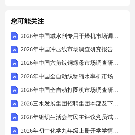
内容的类型和频率，以识别用户活跃度和内容
趋势。用户内容上传推荐系统优化通过追踪用
您可能关注
户在平台上的互动行为，如点赞、评论、分
2026年中国减水剂专用干燥机市场调查研究报告
享，来优化推荐算法，提高个性化推荐的准确
性。01用户行为分析在推荐系统中加入多样性
2026年中国冲压线市场调查研究报告
算法，确保用户能够接触到不同类型的视频内
2026年中国六角镀铜螺母市场调查研究报告
容，避免信息茧房效应。02内容多样性提升建
2026年中国全自动织物缩水率机市场调查研究报告
立实时反馈机制，根据用户的即时反应调整推
荐列表，以快速响应用户的兴趣变化。03实时
2026年中国全自动打圈机市场调查研究报告
反馈机制推荐系统优化01针对新用户或新内
2026三水发展集团招聘集团本部及下属企业高级管理人员等人员拟录用人员（第二批）笔试历年参考题库附带答案详解
容，采用协同过滤、内容推荐等策略，解决推
2026年组织生活会与民主评议党员试题（含答案）
荐系统中的冷启动问题。02利用用户的负反馈
2026年初中化学九年级上册开学学情检测试卷冲刺押题
（如不感兴趣或举报内容）来训练推荐模型，