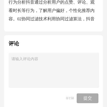
行为分析抖音通过分析用户的点赞、评论、观
看时长等行为，了解用户偏好，个性化推荐内
容。02协同过滤技术利用协同过滤算法，抖音
为用户推荐与他们相似兴趣用户喜欢的视频，
增强内容的吸引力。03实时热点追踪抖音追踪
评论
实时热点和趋势，将热门内容优先推荐给用
户，以提高用户参与度和平台活跃度。用户行
为分析抖音通过分析用户的点赞、评论和分享
行为，了解用户偏好，优化内容推荐。用户互
动行为平台监测用户观看视频的时长，以评估
内容吸引力，调整推荐策略。用户观看时长抖
音记录用户的搜索历史，根据搜索关键词提供
提交
0
/150
个性化视频推荐。用户搜索习惯分析用户上传