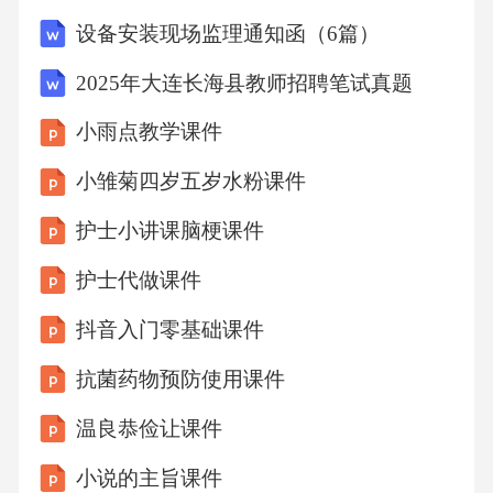
减少不相关或低质量内容的推荐。冷启动问题
设备安装现场监理通知函（6篇）
解决负反馈学习商业化与变现途径PART05广告
2025年大连长海县教师招聘笔试真题
合作模式抖音创作者通过视频内容自然地融入
小雨点教学课件
品牌产品，实现品牌曝光和推广。品牌植入01
品牌赞助抖音挑战赛，鼓励用户创作相关内
小雏菊四岁五岁水粉课件
容，提升品牌互动和认知度。挑战赛赞助02利
护士小讲课脑梗课件
用抖音直播功能，创作者直接向粉丝推荐产
护士代做课件
品，实现即时销售和转化。直播带货03直播带
抖音入门零基础课件
货机制选择合适的直播平台是成功带货的关
键，如抖音、快手等，每个平台都有其独特的
抗菌药物预防使用课件
用户群体和算法。直播平台的选择01创造吸引
温良恭俭让课件
人的直播内容和积极的观众互动，可以提高观
小说的主旨课件
众的购买意愿，如限时折扣、互动游戏等。内