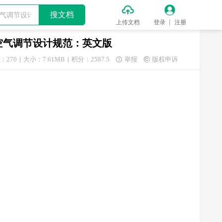


搜文档
上传文档
登录
注册
暖通风与空气调节设计规范：英文版
：270
大小：7.61MB
积分：2587.5
举报
版权申诉

