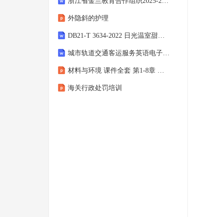
浙江省金兰教育合作组织2025-2026学年高一上学期11月期中考试英语试卷
外隐斜的护理
DB21-T 3634-2022 日光温室甜樱桃绿色生产技术规程
城市轨道交通客运服务英语电子教案 10-20
材料与环境 课件全套 第1-8章 绪论、材料的环境协调性评价与生态设计 -环境替代材料
海关行政处罚培训