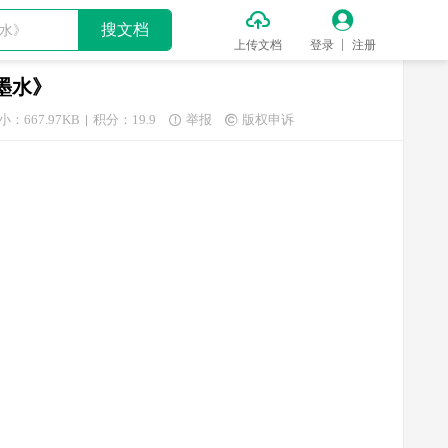


搜文档
上传文档
登录
注册
用墨水》
小：667.97KB
积分：19.9
举报
版权申诉

