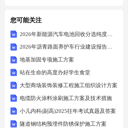
凭证若已向保险公司内部投诉，需留存投诉编
号、受理回执及处理结果书面文件，作为后续
您可能关注
升级投诉至监管机构的基础材料。沟通记录留
2026年新能源汽车电池回收分选纯度创新报告
存保留与保险公司或代理人的通话录音、邮件
往来、聊天记录等，需包含时间戳、对方身份
2026年沥青路面养护车行业建设报告及市场投资分析
信息及协商关键内容，以证明沟通过程的真实
地基加固专项施工方案
性。损失证明材料如涉及理赔纠纷，需提供医
站在生命的高度办好学生食堂
疗诊断书、维修清单、第三方评估报告等，确
保文件加盖公章或经权威机构认证，以增强证
大型商场装饰装修工程施工组织设计方案
据效力。协商沟通技巧要点明确诉求与依据提
电缆防火涂料涂刷施工方案及技术措施
前梳理争议焦点，引用具体合同条款或法律法
小儿内科(副高)2025往年考试真题及答案
规（如《保险法》相关规定），以逻辑清晰的
隧道钢结构预埋件防锈保护施工方案
表述提出合理诉求，避免情绪化沟通。分层对