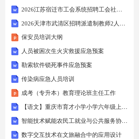
话策略优先与一线客服协商，若未果则要求升
2026江苏宿迁市工会系统招聘工会社会工作者12人考前冲刺密卷含答案详解【预热题】
级至投诉处理专员或管理层，每次沟通后记录
2026天津市武清区招聘派遣制教师2人考前冲刺试卷（满分必刷）附答案详解
对方承诺及解决方案，形成书面备忘。第三方
保安员培训大纲
调解资源利用在僵持阶段可提议通过保险行业
协会调解中心或专业仲裁机构介入，借助中立
人员被困次生火灾救援应急预案
平台推动问题解决。时效性把控注意保险合同
勒索软件锁死事件应急预案
中约定的投诉或诉讼时效，避免因超期导致权
传染病应急人员培训
利丧失，同时在协商过程中设定合理期限要求
成考（专升本）教育理论班主任工作
对方反馈。2014监管投诉标准流程04010203投
诉材料规范化按照银保监会或地方监管局要
【语文】重庆市育才小学小学六年级上册期末试题
求，填写标准投诉表格，附上前期收集的证据
智能技术赋能农民工就业与公共服务协同发展
链（如合同、沟通记录、损失证明等），确保
数字交互技术在文旅融合中的应用设计
材料完整且逻辑连贯。多渠道提交投诉可通过