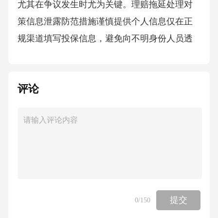
尤其在争议发生时尤为关键。理赔拖延处理对
策信息泄露防范措施谨慎提供个人信息仅在正
规渠道填写投保信息，避免向不明身份人员透
露身份证号、银行卡号等敏感数据。对保险APP
或线上服务平台设置高强度密码，并定期更
评论
换，防止黑客攻击或内部人员盗用。若保险公
司委托第三方处理业务，需确认其资质及信息
安全措施，避免信息通过非正规途径外泄。定
期修改账户密码核实第三方合作机构04维权操
作实务证据收集规范指引保单及相关合同文件
确保保存完整的保险合同、保单条款、批单及
附加协议原件或扫描件，重点标注责任免除条
提交
0
/150
款与承诺内容，作为维权核心依据。投诉受理