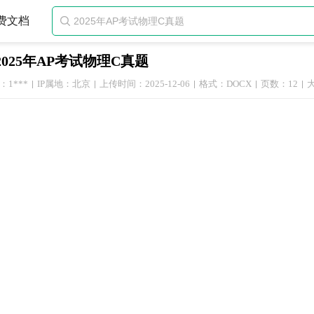
费文档

2025年AP考试物理C真题
1***
IP属地：北京
上传时间：2025-12-06
格式：DOCX
页数：12
大