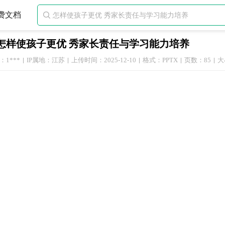
费文档

怎样使孩子更优 秀家长责任与学习能力培养
1***
IP属地：江苏
上传时间：2025-12-10
格式：PPTX
页数：85
大