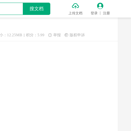


搜文档
上传文档
登录
注册
小：12.25MB
积分：5.99
举报
版权申诉

