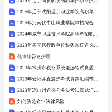
2024年辽宁商贸职院高职单招职业技能考试题库及答案详解【真题汇编】
级主管部门
2025年辽宁沈阳盛京职业学院高职单招职业技能考试题库附完整答案详解【易错题】
【答案】：C
2025年河南伏牛山职业学院单招综合素质考试题库附完整答案详解（各地真题）
2024年咸宁职业技术学院高职单招职业适应性测试考试模拟试卷（A卷）附答案详解
9、小王在某房地产中介公司网站上得知，XX
小区有一套房屋要出租，于是找到中介公司要
2023年省直辖行政单位税务系统遴选考试真题汇编带答案解析
求看房，在看房时，小王表示有些问题需要询
低血糖昏迷护理
问房主，于是从中介公司手里拿到房主小明的
2023年常州市税务系统遴选笔试真题汇编附答案解析
信息，私下与小明进行交易，根据我国《民法
典》的相关规定，下列说法正确的是（）。
2023年云阳县直遴选考试真题汇编带答案解析
2023年凉山州遴选公务员考试真题汇编附答案解析（夺冠）
A.小王不应给予中介公司中介费用
如何防范企业法律风险
B.该中介合同无效