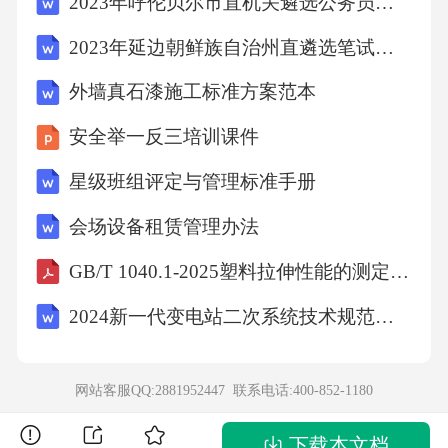
2023年呼伦贝尔市直机关遴选公务员考试真题汇编带答案解析
2023年延边朝鲜族自治州直遴选笔试真题汇编附答案解析
C.小王应支付一半中介费用
外墙真石漆施工标准方案范本
D.小王应支付全部中介费用
安全举一反三培训课件
星级班组评定与管理标准手册
【答案】：D
会场设备租赁管理办法
10、唯物辨证法认为，事物的变化发展是事物
GB/T 1040.1-2025塑料拉伸性能的测定第1部分：总则
内外因共同作用的结果。其中起决定作用的是
2024新一代变电站二次系统技术规范第1部分：数据通信网关机
（）。
A.事物之间的联系
网站客服QQ:2881952447 联系电话:
400-852-1180
下载本文档
B.事物的内部矛盾