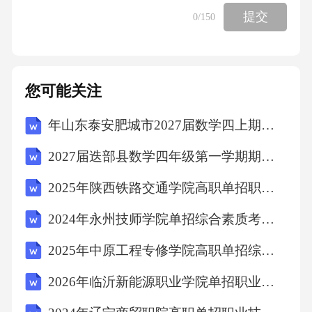
D.
提交
0
/150
【答案】：A
您可能关注
8、下列关于向上级行文，说法错误的是（）。
年山东泰安肥城市2027届数学四上期末达标检测模拟试题含解析
A.原则上主送一个上级机关
2027届迭部县数学四年级第一学期期末综合测试模拟试题含解析
B.请示应当一文一事
2025年陕西铁路交通学院高职单招职业技能考试模拟试卷（历年真题）附答案详解
2024年永州技师学院单招综合素质考试题库（完整版）附答案详解
C.不得以本机关名义向上级机关负责人报送任
2025年中原工程专修学院高职单招综合素质考试模拟试卷含完整答案详解（历年真题）
何公文
2026年临沂新能源职业学院单招职业技能考试模拟试卷及答案详解【名师系列】
D.属于部门职权范围内的事项应当直接报送上