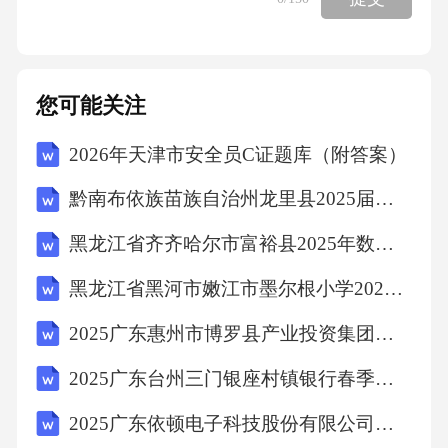
空燃比偏高利于再生；E项EGR堵塞与再生无直
接关联。3.判断题3.1采用“抽真空+定量加注”方
式更换制冷剂时，若系统真空度保持10分钟压
您可能关注
力回升不超过13Pa，即视为无泄漏。（）答
2026年天津市安全员C证题库（附答案）
案：错误解析：应不超过100Pa（1mbar），13P
a过于严格且受温度波动影响。4.实操简答4.1请
黔南布依族苗族自治州龙里县2025届四下数学期中教学质量检测模拟试题（含解析）
写出使用示波器检测CANH、CANL波形时，判
黑龙江省齐齐哈尔市富裕县2025年数学四年级下学期期中统考模拟试题（含答案解析）
断总线终端电阻失效的两种波形特征。答案：
黑龙江省黑河市嫩江市墨尔根小学2025年数学三年级下学期期末预测试题含解析
（1）空闲电平差值异常：CANH2.5V、CANL2.
5V基准线分离，差分电压小于1.5V；（2）反射
2025广东惠州市博罗县产业投资集团有限公司下属子公司招聘综合及笔试历年典型考点题库附带答案详解
波形畸变：下降沿出现明显台阶或振铃，信号
2025广东台州三门银座村镇银行春季校园招聘笔试历年典型考题及考点剖析附带答案详解
上升时间大于80ns。四、汽车故障诊断与排除1.
2025广东依顿电子科技股份有限公司招聘化学实验室工程师等岗位测试笔试历年常考点试题专练附带答案详解
单选题1.1某纯电动汽车直流快充无法连接，仪