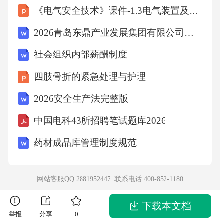
《电气安全技术》课件-1.3电气装置及电气线路发生燃爆
制动油压测试 B.失速试验 C.时间滞后试验
D.路试中手动2挡发动机制动测试 E.油底壳磁
2026青岛东鼎产业发展集团有限公司招聘笔试备考题库及答案解析
铁颗粒分析答案：ABCE解析：D挡制动油压直
社会组织内部薪酬制度
接反映油泵供油能力；失速试验可判断油压是
四肢骨折的紧急处理与护理
否满足最大扭矩需求。3.判断题3.1使用红外测
2026安全生产法完整版
温仪检测三元催化器表面温度，若入口温度高
于出口温度，即可判定催化器堵塞。（）答
中国电科43所招聘笔试题库2026
案：错误解析：正常催化器氧化放热，出口应
药材成品库管理制度规范
比入口高30–100℃，入口高才可能是堵塞。4.综
合故障分析4.1故障现象：—车辆：2022年产2.0
网站客服QQ:2881952447 联系电话:
400-852-1180
L缸内直喷涡轮增压汽油车，行驶里程8万km；
—症状：高速行驶中突然掉速，发动机故障灯
下载本文档
举报
分享
0