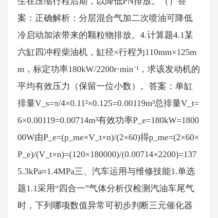
生在压缩行程后期，以降低PN排放。（）答
案：正确解析：分层混合气加二次喷油可降低
冷启动加浓带来的颗粒物排放。4.计算题4.1某
六缸四冲程柴油机，缸径×行程为110mm×125m
m，标定功率180kW/2200r·min⁻¹，求该发动机的
平均有效压力（保留一位小数）。答案：单缸
排量V_s=π/4×0.11²×0.125=0.00119m³总排量V_t=
6×0.00119=0.00714m³有效功率P_e=180kW=1800
00W由P_e=(p_me×V_t×n)/(2×60)得p_me=(2×60×
P_e)/(V_t×n)=(120×180000)/(0.00714×2200)=137
5.3kPa≈1.4MPa三、汽车运用与维修技能1.单选
题1.1采用“四合一”气体分析仪检测汽油车尾气
时，下列哪项数值异常可初步判断三元催化器