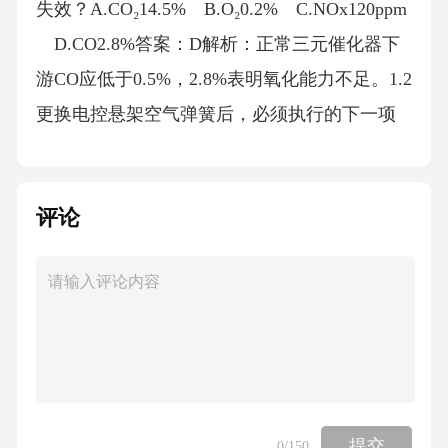
失效？A.CO₂14.5% B.O₂0.2% C.NOx120ppm
D.CO2.8%答案：D解析：正常三元催化器下
游CO应低于0.5%，2.8%表明氧化能力不足。1.2
更换电控悬架空气弹簧后，必须执行的下一项
操作是（）。A.清除ABS故障码 B.进行高度传
感器校准 C.执行转向角传感器学习 D.更换
评论
制动液答案：B解析：高度传感器校准确保ECU
识别车身基准高度，防止水平控制误差。2.多选
题2.1下列哪些情况会导致柴油颗粒过滤器（DP
F）被动再生无法完成（）。A.长期低速低负荷
行驶 B.使用含硫量大于10ppm的柴油 C.进气
歧管漏气导致空燃比偏高 D.机油中灰分含量
过高 E.EGR冷却器堵塞答案：ABD解析：C项
提交
0
/150