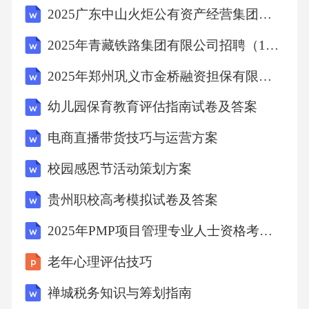
2025广东中山火炬公有资产经营集团有限公司招聘区属企业高级经营管理人员2人笔试历年难易错考点试卷带答案解析
表提示“绝缘故障”。技师首先应检测的项目是
（）。A.动力电池总电压 B.高压系统对地绝
2025年青藏铁路集团有限公司招聘（172人）笔试历年典型考点题库附带答案详解
缘电阻 C.充电桩输出电流 D.车载充电机12V
2025年郑州巩义市金桥融资担保有限公司公开招聘3名笔试历年难易错考点试卷带答案解析
供电答案：B解析：绝缘电阻低于标准（通常＜
幼儿园保育教育评估指南试卷及答案
500Ω/V）会触发保护，禁止充电。1.2发动机冷
启动后怠速抖动，读取数据流发现长期燃油修
电商直播带货技巧与运营方案
正值为+18%，短期燃油修正值在±3%波动，最
校园感恩节活动策划方案
可能的故障点是（）。A.喷油器堵塞 B.空气
贵州职校高考模拟试卷及答案
流量计信号漂移 C.燃油压力调节器真空管脱
2025年PMP项目管理专业人士资格考试历年真题及答案
落 D.点火线圈次级断路答案：B解析：长期修
正大幅正向偏移表明ECU持续加浓，多由空气
老年心理评估技巧
流量信号偏低导致。2.多选题2.1下列哪些测试
禅城税务知识与筹划指南
可验证自动变速器油泵磨损（）。A.怠速时D挡