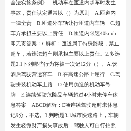
全法实施条例》，机动车在匝道内超车时发生
事故，责任认定通常以（）为原则。A.匝道内
一律全责 B.匝道外车辆让行匝道内车辆 C.超
车方承担主要以上责任 D.匝道内限速40km/h
即无责答案：C解析：匝道属于特殊路段，禁止
超车，若违法超车则承担主要以上责任。2.多选
题2.1下列哪些行为将被一次记12分（）。A.饮
酒后驾驶营运客车 B.在高速公路上逆行 C.驾
驶拼装机动车上路 D.使用伪造的机动车号
牌 E.连续驾驶危险品车辆超过4小时未停车休
息答案：ABCD解析：E项连续驾驶超时未休息
记9分，不选。3.判断题3.1城市快速路上，车辆
发生轻微财产损失事故后，驾驶人可自行拍照