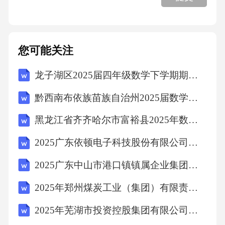
包括动力系统、液压系统、轮胎等，确保其处
于良好工作状态。装载机工作时，应保持平
稳，避免振动过大影响周边结构。
您可能关注
龙子湖区2025届四年级数学下学期期中检测模拟试题含答案
1.2.4运输车辆
黔西南布依族苗族自治州2025届数学三下期末学业质量监测模拟试题（含答案解析）
运输车辆主要用于运输破碎后的混凝土块，其
黑龙江省齐齐哈尔市富裕县2025年数学四年级第二学期期末统考模拟试题含解析
选择应根据施工规模及运输距离进行。运输车
2025广东依顿电子科技股份有限公司招聘员工关系专员等岗位测试笔试历年难易错考点试卷带答案解析
辆应具有足够的装载能力，以确保能高效完成
运输任务。运输车辆应配备可靠的制动系统，
2025广东中山市港口镇镇属企业集团招聘员工总及笔试历年典型考点题库附带答案详解
以确保运输安全。驾驶员应经过专业培训，熟
2025年郑州煤炭工业（集团）有限责任公司校园招聘403人笔试历年典型考点题库附带答案详解
悉运输车辆的驾驶规程，确保施工安全。运输
2025年芜湖市投资控股集团有限公司公开招聘招商人员10名笔试历年常考点试题专练附带答案详解
车辆应定期检查，包括动力系统、制动系统、