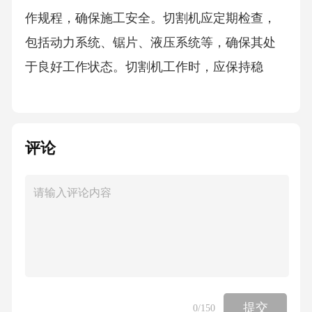
作规程，确保施工安全。切割机应定期检查，
包括动力系统、锯片、液压系统等，确保其处
于良好工作状态。切割机工作时，应保持稳
定，避免振动过大影响周边结构。
1.2.3装载机
评论
装载机主要用于装载破碎后的混凝土块，其选
择应根据施工规模进行。装载机应具有足够的
装载能力，以确保能高效完成装载任务。装载
机应配备可靠的液压系统，以确保其运行稳
定。操作手应经过专业培训，熟悉装载机的操
作规程，确保施工安全。装载机应定期检查，
提交
0
/150