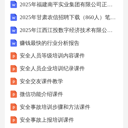
轮胎等，确保其处于良好工作状态。运输车辆
2025年福建南平实业集团有限公司正式员工招聘8人笔试历年难易错考点试卷带答案解析
工作时，应保持平稳，避免振动过大影响周边
2025年甘肃农信招聘下载（860人）笔试历年典型考题及考点剖析附带答案详解
结构。
2025年江西江投数字经济技术有限公司及所属企业第2批次社会招聘笔试及笔试历年常考点试题专练附带答案详解
1.3施工方法
赚钱最快的行业分析报告
安全人员等级培训内容课件
1.3.1破碎施工
安全人员企业培训纪录课件
破碎施工是混凝土路面清除的主要工序，其目
安全交友课件教学
的是将混凝土路面破碎成小块，便于后续处
微信功能介绍课件
理。破碎施工前，应先对路面进行标记，确定
安全事故培训步骤和方法课件
破碎范围。破碎时，应采用分层破碎的方式，
先破碎表层，再逐步向深层进行。破碎过程
安全事故上报培训课件