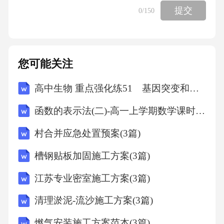
提交
0
/150
A.精益求精
B.追求卓越
您可能关注
C.诚实守信
高中生物 重点强化练51 基因突变和基因重组
函数的表示法(二)-高一上学期数学课时作业人教版A版（含解析）
D.严谨细致
村合并应急处置预案(3篇)
【答案】：C9、在职业活动中，（）是职业道
槽钢贴板加固施工方案(3篇)
德的最高境界，也是从业者追求的最高目标。
江苏专业密室施工方案(3篇)
A.办事公道
清理淤泥-流沙施工方案(3篇)
燃气安装施工方案范本(3篇)