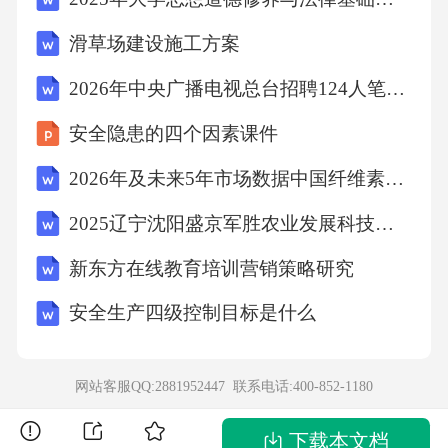
C.坚持立足民族又面向世界
滑草场建设施工方案
2026年中央广播电视总台招聘124人笔试模拟试题及答案解析
D.弘扬爱国主义精神
安全隐患的四个因素课件
【答案】：A11、在当前“大众创业、万众创新”
2026年及未来5年市场数据中国纤维素酶行业发展趋势预测及投资战略咨询报告
的时代背景下，大学生在择业与创业时，应将
2025辽宁沈阳盛京军胜农业发展科技有限公司及所属企业招聘18人笔试历年参考题库附带答案详解
个人理想与社会理想相结合。这体现了职业道
新东方在线教育培训营销策略研究
德中（）的要求。
安全生产四级控制目标是什么
A.爱岗敬业
网站客服QQ:2881952447 联系电话:
400-852-1180
B.服务群众
下载本文档