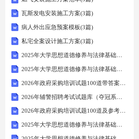
B.服务群众
瓦斯发电安装施工方案(3篇)
C.奉献社会
病人外出应急预案模板(3篇)
D.诚实守信
私宅全案设计施工方案(3篇)
2025年大学思想道德修养与法律基础期末考试题附完整答案【有一套】
【答案】：C10、根据2025年1月1日起施行的
2025年大学思想道德修养与法律基础期末考试题附答案【模拟题】
《中华人民共和国爱国主义教育法》及相关最
新政策指引，新时代爱国主义教育的着力点是
2026年政府采购培训试题100道带答案（巩固）
（）。
2026年辅警招聘考试试题库（夺冠系列）
2026年政府采购培训试题100道及参考答案（培优）
A.坚持爱国和爱党、爱社会主义相统一
2025年大学思想道德修养与法律基础期末考试题及参考答案【新】
B.维护国家主权、安全和发展利益
2025年大学思想道德修养与法律基础期末考试题【达标题】