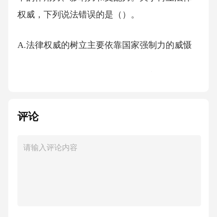
权威，下列说法错误的是（）。
A.法律权威的树立主要依靠国家强制力的威慑
B.法律权威的形成取决于法律在国家和社会治
理中的实际效能
评论
C.法律的权威源自人民的内心拥护和真诚信仰
D.领导干部要带头尊法学法守法用法
【答案】：A8、职业道德中，“工匠精神”的核
心内涵不包括（）。