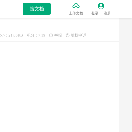


搜文档
上传文档
登录
注册
小：21.06KB
积分：7.19
举报
版权申诉

