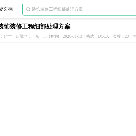
费文档

装饰装修工程细部处理方案
1***
IP属地：广东
上传时间：2026-01-13
格式：DOCX
页数：23
大