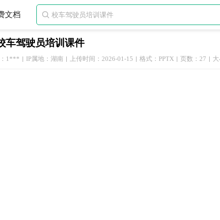
费文档

校车驾驶员培训课件
1***
IP属地：湖南
上传时间：2026-01-15
格式：PPTX
页数：27
大