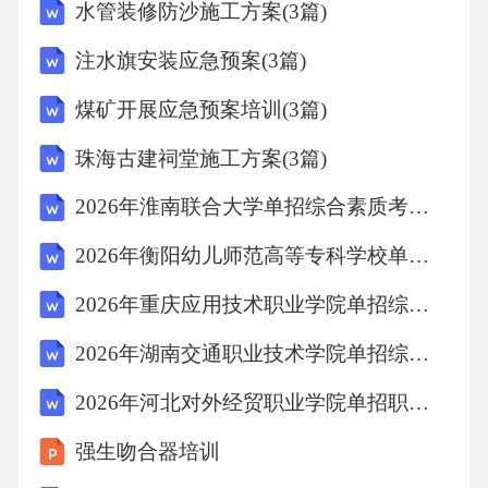
水管装修防沙施工方案(3篇)
析：《中华人民共和国民法典》第一百七十九
注水旗安装应急预案(3篇)
条规定，民事责任包括停止侵害、排除妨碍、
消除危险、恢复原状、赔偿损失等。李某损坏
煤矿开展应急预案培训(3篇)
字画，博物馆可要求其承担民事责任。A项错
珠海古建祠堂施工方案(3篇)
误，违法行为可能涉及行政责任，但此处责任
2026年淮南联合大学单招综合素质考试参考题库含详细答案解析
性质为民事。B项错误，损坏文物可能涉及犯
罪，但题干未提及达到犯罪程度。D项错误，民
2026年衡阳幼儿师范高等专科学校单招综合素质笔试备考试题含详细答案解析
事责任属于广义责任的一种，但此处应具体为
2026年重庆应用技术职业学院单招综合素质笔试备考题库含详细答案解析
民事责任。故选C。8．某村村民张某为修建房
2026年湖南交通职业技术学院单招综合素质考试备考试题含详细答案解析
屋，擅自占用林地。根据《中华人民共和国森
2026年河北对外经贸职业学院单招职业技能考试参考题库含详细答案解析
林法》，张某的行为可能受到()处罚。A、民事
赔偿B、行政拘留C、刑事拘留D、行政处罚答
强生吻合器培训
案：D解析：《中华人民共和国森林法》第七十