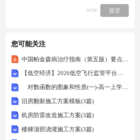
民法典》第一千零一十九条规定，任何组织或
提交
0
/150
者个人不得以丑化、污损，或者利用信息技术
手段伪造等方式侵害他人的肖像权。该条也适
用于姓名权。题干中虚构角色与历史人物姓名
您可能关注
相同，可能侵犯姓名权，是否承担法律责任取
中国帕金森病治疗指南（第五版）要点内容解读课件
决于是否构成侵权。A项错误，影响程度是判断
标准之一，但不是唯一标准。B项错误，许可并
【低空经济】2026低空飞行监管平台设计方案
非侵权判断依据。D项错误，历史名誉不属于民
对数函数的图象和性质(一)-高一上学期数学课时作业人教版A版（含解析）
法典调整范围。故选C。7．某博物馆展出一幅
旧房翻新施工方案模板(3篇)
古代字画，参观者李某未经允许触摸并损坏了
字画。根据《中华人民共和国民法典》，博物
机房防雷改造施工方案(3篇)
馆可要求李某承担()责任。A、行政责任B、刑
楼梯顶部浇灌施工方案(3篇)
事责任C、民事责任D、经济责任答案：C解