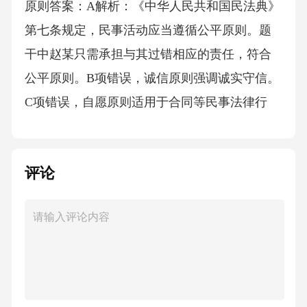
原则答案：A解析：《中华人民共和国民法典》
第七条规定，民事活动应当遵循公平原则。题
干中赵某只需承担与其过错相应的责任，符合
公平原则。B项错误，诚信原则强调诚实守信。
C项错误，自愿原则适用于合同等民事法律行
为。D项错误，公序良俗原则指民事活动不得违
反社会公共秩序和善良风俗。故选A。6．某作
评论
家创作的小说中虚构了一个与历史事件相关的
角色，但该角色与历史人物姓名相同。根据
《中华人民共和国民法典》，该作家是否需要
承担法律责任取决于()。A、是否造成不良影响
B、是否获得许可C、是否侵犯姓名权D、是否
损害历史名誉答案：C解析：《中华人民共和国