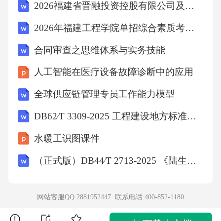
2026福建省晋融投资控股有限公司及权属子公司招聘工作人员6人考试备考题库及答案解析
二条规定，违反本法规定，非法占用林地、林
2026年福建工程学院单招综合素质考试模拟试题含详细答案解析
地上的森林或者其他林木的，由县级以上人民
政府林业主管部门责令停止违法行为，限期恢
合同审查之思维体系与实务技能
复原状或者采取其他补救措施，可以处恢复原
人工智能在医疗设备故障诊断中的应用
状所需费用三倍以下的罚款；逾期不恢复原状
全球供应链管理专员工作能力模型
或者不采取其他补救措施的，可以代为恢复原
DB62∕T 3309-2025 工程建设地方标准编制标准
状或者采取其他补救措施，所需费用由违法者
承担。题干中张某擅自占用林地，可能受到行
水暖工识图课件
政处罚。A项错误，民事赔偿适用于侵权责任。
（正式版）DB44∕T 2713-2025 《陆生野生动物样品采集和保存技术规范》
B项错误，行政拘留适用于违反治安管理行为。
C项错误，刑事拘留适用于犯罪行为。故选D。
网站客服QQ:2881952447 联系电话:
400-852-1180
9．某中学组织学生参观科技馆，途中因车辆故