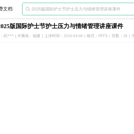
费文档

2025版国际护士节护士压力与情绪管理讲座课件
：此***
IP属地：福建
上传时间：2026-04-06
格式：PPTX
页数：28