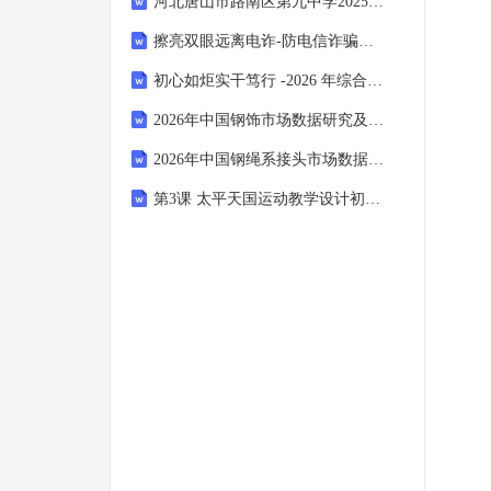
河北唐山市路南区第九中学2025-2026学年上学期期末质量检测七年级语文试题（含答案）
擦亮双眼远离电诈-防电信诈骗主题班会教学设计
初心如炬实干笃行 -2026 年综合奉献型毕业生事迹材料
2026年中国钢饰市场数据研究及竞争策略分析报告
2026年中国钢绳系接头市场数据研究及竞争策略分析报告
第3课 太平天国运动教学设计初中历史统编版五四学制2024中国历史第三册-统编版五四学制2024