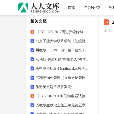
首页
全部分类
免
相关文档
上传人
《JBT 1659-2017周边胶轮传动式浓缩机》专题研究报告
北京工业大学耿丹学院《初级财务管理》2025-2026学年期末试卷
川教版（2019）四年级下册第3节 巧用图章与随机数教学设计
活动19 关爱社区“空巢老人”教学设计小学劳动北师大版五年级-北师大版
高中英语Unit 4 Earthquakes教学设计
2026年物业管理（设施维护管理）试题及答案
旅游英文题目及答案高中
《JB 5858-1991 时间继电器试验程序和试验方法》专题研究报告
人教版生物七上第三单元第五章第二节《绿色植物的呼吸作用》教学设计