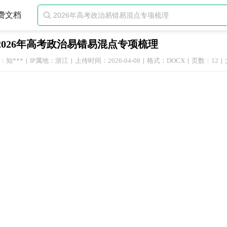
费文档

2026年高考政治易错易混点专项梳理
：知***
IP属地：浙江
上传时间：2026-04-08
格式：DOCX
页数：12